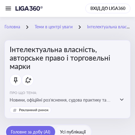
ВХІД ДО LIGA360
Головна
Теми в центрі уваги
Інтелектуальна власність, авторське право і торговельні марки
Інтелектуальна власність,
авторське право і торговельні
марки
ПРО ЩО ТЕМА:
Новини, офіційні роз’яснення, судова практику та
експертні матеріали, що стосуються авторського
Рекламний ринок
права, реєстрації та захисту торговельних марок,
боротьби з порушеннями прав інтелектуальної
власності, а також змін у законодавстві у цій сфері
Головне за добу (AI)
Усі публікації