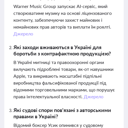
Warner Music Group запускає AI-сервіс, який
створюватиме музику на основі ліцензованого
контенту, забезпечуючи захист майнових і
немайнових прав авторів та виплати їм роялті.
Джерело
Які заходи вживаються в Україні для
боротьби з контрафактною продукцією?
В Україні митниці та правоохоронні органи
вилучають підроблені товари, як-от навушники
Apple, та викривають масштабні підпільні
виробництва фальсифікованої продукції під
відомими торговельними марками, що порушує
права інтелектуальної власності.
Джерело
Які судові спори пов'язані з авторськими
правами в Україні?
Відомий боксер Усик опинився у судовому