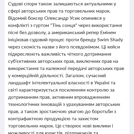
Судові спори також залишаються актуальними у
сфері авторських прав та торговельних марок.
Відомий боксер Олександр Усик опинився у
конфлікті з гуртом "Тінь сонця" через використання
пісні без дозволу, а американський репер Емінем
ініціював судовий процес проти бренду Swim Shady
через схожість назви з його псевдонімом. Ці кейси
підкреслюють важливість чіткого дотримання
суб'єктивних авторських прав, виключних прав на
використання та належної передачі авторських прав
у комерційній діяльності. Загалом, сучасний
ландшафт інтелектуальної власності в Україні та
світі характеризується посиленням контролю за
дотриманням прав, активним впровадженням
технологічних інновацій з урахуванням авторських
прав, а також зростаючою увагою до боротьби з
контрафактною продукцією та захистом
торговельних марок. Це створює нові виклики і
можливості для юристів, підприємців та