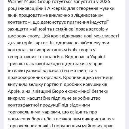
Warner Music Group готується запустити у 2026
році інноваційний AI-сервіс для створення музики,
який працюватиме виключно з ліцензованим
контентом, що демонструє прагнення індустрії
захищати майнові та немайнові права авторів у
цифрову епоху. Цей крок відкриває нові можливості
для авторів і артистів, одночасно забезпечуючи
контроль за використанням їхніх творів у
генеративних технологіях. Водночас в Україні
тривають активні заходи щодо захисту прав
інтелектуальної власності на митниці та в
правоохоронних органах. Кропивницька митниця
вилучила велику партію підробних навушників
Apple, а на Київщині Бюро економічної безпеки
викрило масштабне підпільне виробництво
контрафактної продукції під відомими
торговельними марками, що свідчить про
посилення боротьби з незаконним використанням
торговельних знаків і порушенням майнових прав.