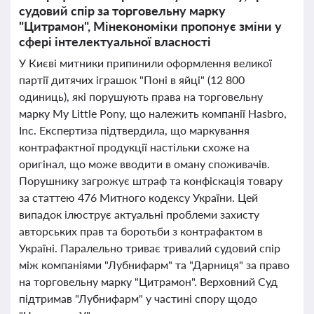
судовий спір за торговельну марку
"Цитрамон", Мінекономіки пропонує зміни у
сфері інтелектуальної власності
У Києві митники припинили оформлення великої
партії дитячих іграшок "Поні в яйці" (12 800
одиниць), які порушують права на торговельну
марку My Little Pony, що належить компанії Hasbro,
Inc. Експертиза підтвердила, що маркування
контрафактної продукції настільки схоже на
оригінал, що може вводити в оману споживачів.
Порушнику загрожує штраф та конфіскація товару
за статтею 476 Митного кодексу України. Цей
випадок ілюструє актуальні проблеми захисту
авторських прав та боротьби з контрафактом в
Україні. Паралельно триває тривалий судовий спір
між компаніями "Лубнифарм" та "Дарниця" за право
на торговельну марку "Цитрамон". Верховний Суд
підтримав "Лубнифарм" у частині спору щодо