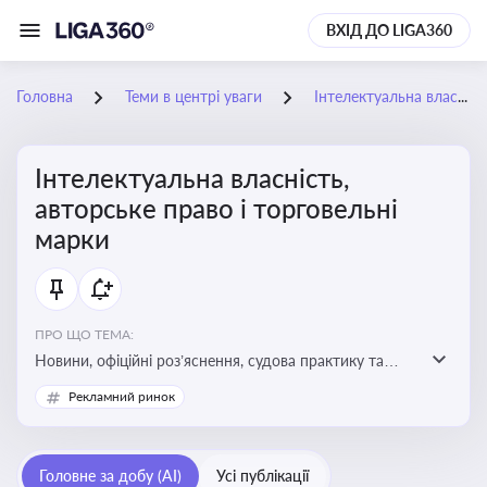
ВХІД ДО LIGA360
Головна
Теми в центрі уваги
Інтелектуальна власність, авторське право і торговельні марки
Інтелектуальна власність,
авторське право і торговельні
марки
ПРО ЩО ТЕМА:
Новини, офіційні роз’яснення, судова практику та
експертні матеріали, що стосуються авторського
Рекламний ринок
права, реєстрації та захисту торговельних марок,
боротьби з порушеннями прав інтелектуальної
власності, а також змін у законодавстві у цій сфері
Головне за добу (AI)
Усі публікації