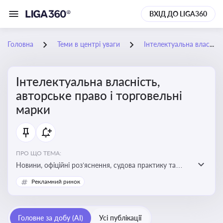
ВХІД ДО LIGA360
Головна
Теми в центрі уваги
Інтелектуальна власність, авторське право і торговельні марки
Інтелектуальна власність,
авторське право і торговельні
марки
ПРО ЩО ТЕМА:
Новини, офіційні роз’яснення, судова практику та
експертні матеріали, що стосуються авторського
Рекламний ринок
права, реєстрації та захисту торговельних марок,
боротьби з порушеннями прав інтелектуальної
власності, а також змін у законодавстві у цій сфері
Головне за добу (AI)
Усі публікації