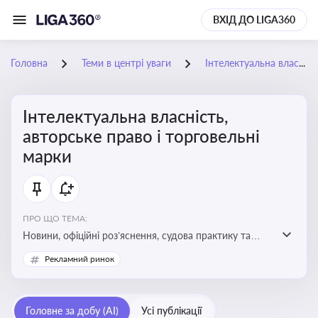
ВХІД ДО LIGA360
Головна
Теми в центрі уваги
Інтелектуальна власність, авторське право і торговельні марки
Інтелектуальна власність,
авторське право і торговельні
марки
ПРО ЩО ТЕМА:
Новини, офіційні роз’яснення, судова практику та
експертні матеріали, що стосуються авторського
Рекламний ринок
права, реєстрації та захисту торговельних марок,
боротьби з порушеннями прав інтелектуальної
власності, а також змін у законодавстві у цій сфері
Головне за добу (AI)
Усі публікації