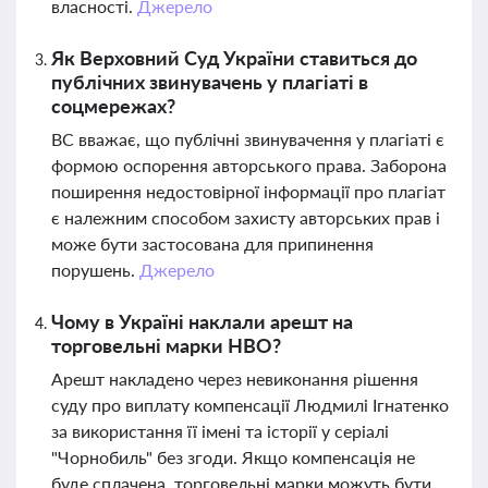
власності.
Джерело
Як Верховний Суд України ставиться до
публічних звинувачень у плагіаті в
соцмережах?
ВС вважає, що публічні звинувачення у плагіаті є
формою оспорення авторського права. Заборона
поширення недостовірної інформації про плагіат
є належним способом захисту авторських прав і
може бути застосована для припинення
порушень.
Джерело
Чому в Україні наклали арешт на
торговельні марки HBO?
Арешт накладено через невиконання рішення
суду про виплату компенсації Людмилі Ігнатенко
за використання її імені та історії у серіалі
"Чорнобиль" без згоди. Якщо компенсація не
буде сплачена, торговельні марки можуть бути