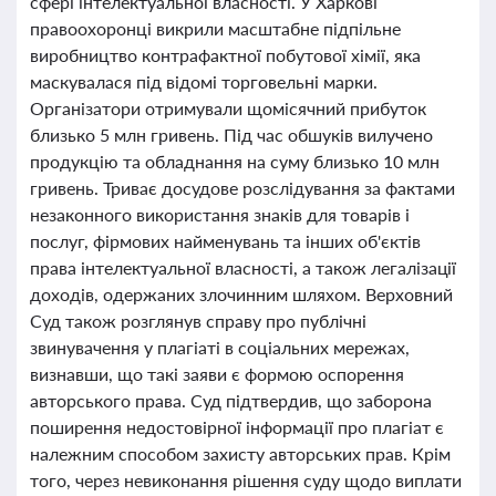
сфері інтелектуальної власності. У Харкові
правоохоронці викрили масштабне підпільне
виробництво контрафактної побутової хімії, яка
маскувалася під відомі торговельні марки.
Організатори отримували щомісячний прибуток
близько 5 млн гривень. Під час обшуків вилучено
продукцію та обладнання на суму близько 10 млн
гривень. Триває досудове розслідування за фактами
незаконного використання знаків для товарів і
послуг, фірмових найменувань та інших об'єктів
права інтелектуальної власності, а також легалізації
доходів, одержаних злочинним шляхом. Верховний
Суд також розглянув справу про публічні
звинувачення у плагіаті в соціальних мережах,
визнавши, що такі заяви є формою оспорення
авторського права. Суд підтвердив, що заборона
поширення недостовірної інформації про плагіат є
належним способом захисту авторських прав. Крім
того, через невиконання рішення суду щодо виплати