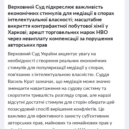
Верховний Суд підкреслює важливість
економічних стимулів для медіації в спорах
інтелектуальної власності; масштабне
викриття контрафактної побутової хімії у
Харкові; арешт торговельних марок HBO
через невиплату компенсації за порушення
авторських прав
Верховний Суд України акцентує увагу на
необхідності створення реальних економічних
стимулів для популяризації медіації у спорах,
пов'язаних з інтелектуальною власністю. Суддя
Василь Крат зазначає, що медіація може значно
зменшити навантаження на судову систему та
скоротити тривалість розгляду справ, але наразі
відсутні достатні стимули для сторін обирати цей
позасудовий спосіб вирішення конфліктів. Це
важливо для ефективного захисту суб'єктивних
авторських прав, майнових та немайнових прав у