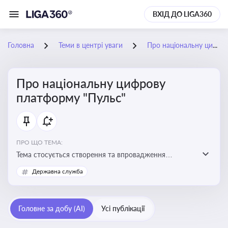
ВХІД ДО LIGA360
Головна
Теми в центрі уваги
Про національну цифрову платформу "Пульс"
Про національну цифрову
платформу "Пульс"
ПРО ЩО ТЕМА:
Тема стосується створення та впровадження
цифрової платформи «Пульс», яка має на меті
Державна служба
забезпечити ефективну, прозору і зручну взаємодію
бізнесу з органами виконавчої влади
Головне за добу (AI)
Усі публікації