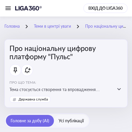
ВХІД ДО LIGA360
Головна
Теми в центрі уваги
Про національну цифрову платформу "Пульс"
Про національну цифрову
платформу "Пульс"
ПРО ЩО ТЕМА:
Тема стосується створення та впровадження
цифрової платформи «Пульс», яка має на меті
Державна служба
забезпечити ефективну, прозору і зручну взаємодію
бізнесу з органами виконавчої влади
Головне за добу (AI)
Усі публікації