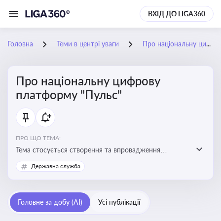
ВХІД ДО LIGA360
Головна
Теми в центрі уваги
Про національну цифрову платформу "Пульс"
Про національну цифрову
платформу "Пульс"
ПРО ЩО ТЕМА:
Тема стосується створення та впровадження
цифрової платформи «Пульс», яка має на меті
Державна служба
забезпечити ефективну, прозору і зручну взаємодію
бізнесу з органами виконавчої влади
Головне за добу (AI)
Усі публікації