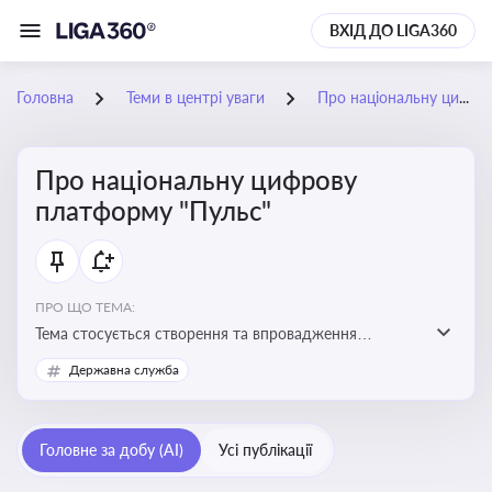
ВХІД ДО LIGA360
Головна
Теми в центрі уваги
Про національну цифрову платформу "Пульс"
Про національну цифрову
платформу "Пульс"
ПРО ЩО ТЕМА:
Тема стосується створення та впровадження
цифрової платформи «Пульс», яка має на меті
Державна служба
забезпечити ефективну, прозору і зручну взаємодію
бізнесу з органами виконавчої влади
Головне за добу (AI)
Усі публікації