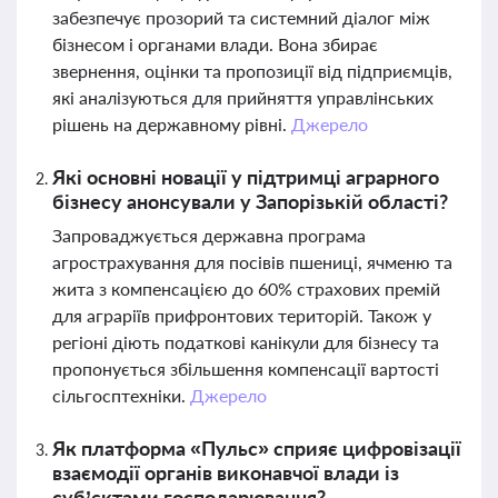
забезпечує прозорий та системний діалог між
бізнесом і органами влади. Вона збирає
звернення, оцінки та пропозиції від підприємців,
які аналізуються для прийняття управлінських
рішень на державному рівні.
Джерело
Які основні новації у підтримці аграрного
бізнесу анонсували у Запорізькій області?
Запроваджується державна програма
агрострахування для посівів пшениці, ячменю та
жита з компенсацією до 60% страхових премій
для аграріїв прифронтових територій. Також у
регіоні діють податкові канікули для бізнесу та
пропонується збільшення компенсації вартості
сільгосптехніки.
Джерело
Як платформа «Пульс» сприяє цифровізації
взаємодії органів виконавчої влади із
суб’єктами господарювання?