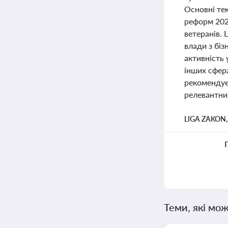
Основні те
реформ 2025
ветеранів. 
влади з бі
активність 
інших сфер
рекомендуєт
релевантни
LIGA ZAKON
Теми, які мож