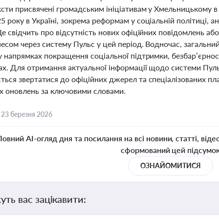
ксти присвячені громадським ініціативам у Хмельницькому в
 року в Україні, зокрема реформам у соціальній політиці, ан
Це свідчить про відсутність нових офіційних повідомлень або
знесом через систему Пульс у цей період. Водночас, загальн
у напрямках покращення соціальної підтримки, безбар’єрнос
ах. Для отримання актуальної інформації щодо системи Пульс
ься звертатися до офіційних джерел та спеціалізованих пла
х оновлень за ключовими словами.
,
23 березня 2026
Повний AI-огляд дня та посилання на всі новини, статті, віде
сформований цей підсумо
ОЗНАЙОМИТИСЯ
уть вас зацікавити: