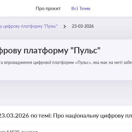
Про проєкт
Всі Теми
у цифрову платформу "Пульс"
23-03-2026
фрову платформу "Пульс"
та впровадження цифрової платформи «Пульс», яка має на меті забе
чої влади
23.03.2026 по темі: Про національну цифрову п
но:
14525 джерел