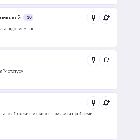
компаній
+10
в та підприємств
 їх статусу
истання бюджетних коштів, виявити проблеми