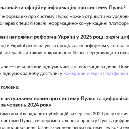
а знайти офіційну інформацію про систему Пульс?
 інформацію про систему Пульс можна отримати на урядових
о через спеціалізовані інформаційно-комунікаційні платфор
овні напрямки реформ в Україні у 2025 році, окрім ци
оці в Україні основна увага приділялася реформам у соціальні
і ветеранів, а також покращенню бізнес-середовища та охор
тань — це короткий підсумок змісту публікацій за день. По
 підсумок за добу доступні у
комерційній версії Платформи
 головне:
ть актуальних новин про систему Пульс та цифровізац
за червень 2024 року
тами аналізу наданих публікацій за червень 2024 року не ви
системи Пульс, експериментального проєкту Пульс, цифровіза
господарювання, бізнес-звернень через систему Пульс чи ел