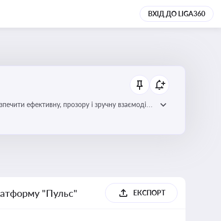
ВХІД ДО LIGA360
зпечити ефективну, прозору і зручну взаємодію
латформу "Пульс"
ЕКСПОРТ