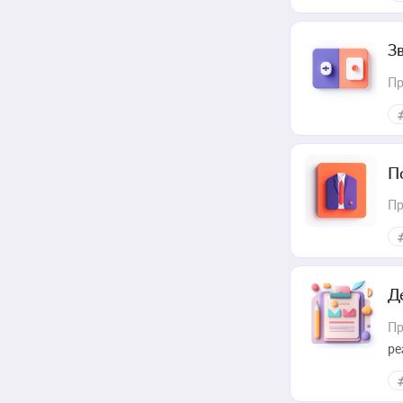
З
Пр
П
Пр
Д
Пр
ре