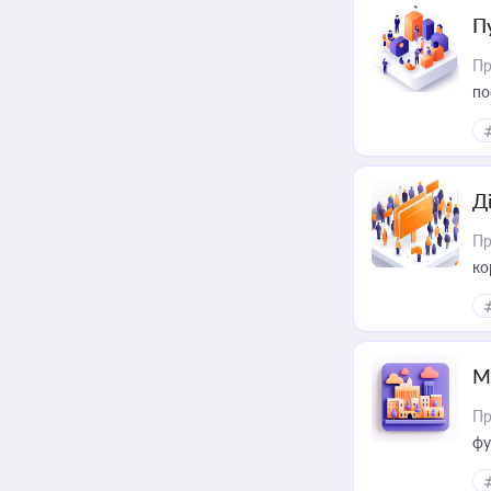
П
Пр
по
Д
Пр
ко
та
М
Пр
фу