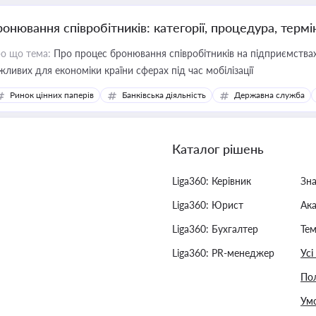
ронювання співробітників: категорії, процедура, термі
о що тема:
Про процес бронювання співробітників на підприємствах,
жливих для економіки країни сферах під час мобілізації
Ринок цінних паперів
Банківська діяльність
Державна служба
Каталог рішень
Liga360: Керівник
Зн
Liga360: Юрист
Ак
Liga360: Бухгалтер
Тем
Liga360: PR-менеджер
Усі
Пол
Умо