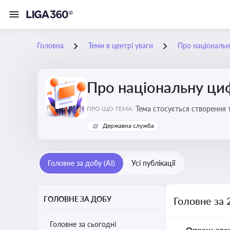
Головна
Теми в центрі уваги
Про національн
Про національну ци
Тема стосується створення 
ПРО ЩО ТЕМА:
бізнесу з органами виконав
Державна служба
Головне за добу (AI)
Усі публікації
ГОЛОВНЕ ЗА ДОБУ
Головне за 
Головне за сьогодні
Опрацьова