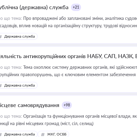
ублічна (державна) служба
+21
о що тема:
Про впроваджені або заплановані зміни, аналітика судо
садовців, вплив новацій на організаційну структуру, трудові віднос
Державна служба
іяльність антикорупційних органів НАБУ, САП, НАЗК,
о що тема:
Тема охоплює систему державних органів, які здійснюють
рупційних правопорушень, що є ключовим елементом забезпечення п
 бізнесі
Державна служба
ісцеве самоврядування
+98
о що тема:
Організація та функціонування органів місцевої влади, я
нкції на рівні місцевих громад (міст, сіл, селищ)
Державна служба
ЖКГ, ОСББ