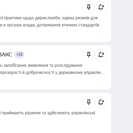
вої практики щодо держслужби, оцінка ризиків для
ини в органах влади, дотримання етичних стандартів
 ВАКС
+33
 запобігання, виявлення та розслідування
розорості й доброчесності у державному управлінні
кі приймають рішення та здійснюють управлінські