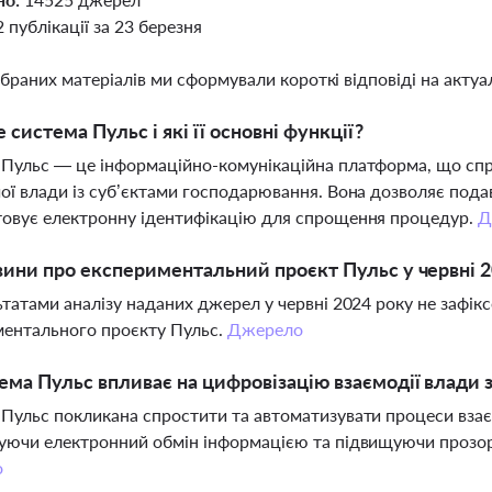
2 публікації за 23 березня
ібраних матеріалів ми сформували короткі відповіді на актуал
 система Пульс і які її основні функції?
Пульс — це інформаційно-комунікаційна платформа, що спря
ої влади із суб’єктами господарювання. Вона дозволяє пода
овує електронну ідентифікацію для спрощення процедур.
Д
вини про експериментальний проєкт Пульс у червні 
ьтатами аналізу наданих джерел у червні 2024 року не зафі
ментального проєкту Пульс.
Джерело
ема Пульс впливає на цифровізацію взаємодії влади 
Пульс покликана спростити та автоматизувати процеси взаєм
уючи електронний обмін інформацією та підвищуючи прозорі
о