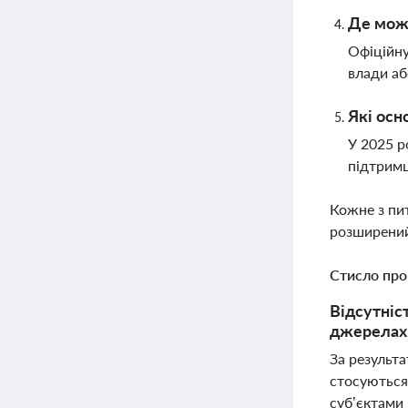
Де можн
Офіційну
влади аб
Які осн
У 2025 р
підтримц
Кожне з пи
розширений
Стисло про
Відсутніс
джерелах 
За результа
стосуються 
суб’єктами 