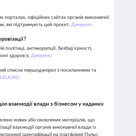
 порталах, офіційних сайтах органів виконавчої
ми, які підтримують цей проєкт.
Джерело
фровізації?
й політиці, антикорупції, безбар’єрності,
оні здоров’я.
Джерело
вний список першоджерел з посиланнями та
 LIGA360.
ію взаємодії влади з бізнесом у наданих
явлено нових або оновлених матеріалів, що
ції взаємодії органів виконавчої влади із
ектронної ідентифікації на платформі Пульс.