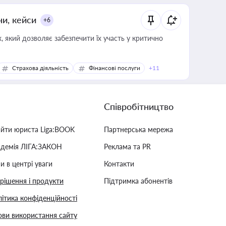
ни, кейси
+6
 який дозволяє забезпечити їх участь у критично
Страхова діяльність
Фінансові послуги
+11
Співробітництво
айти юриста Liga:BOOK
Партнерська мережа
адемія ЛІГА:ЗАКОН
Реклама та PR
и в центрі уваги
Контакти
 рішення і продукти
Підтримка абонентів
ітика конфіденційності
ви використання сайту