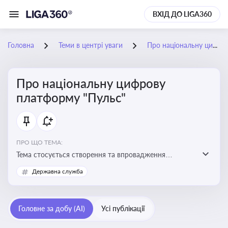
ВХІД ДО LIGA360
Головна
Теми в центрі уваги
Про національну цифрову платформу "Пульс"
Про національну цифрову
платформу "Пульс"
ПРО ЩО ТЕМА:
Тема стосується створення та впровадження
цифрової платформи «Пульс», яка має на меті
Державна служба
забезпечити ефективну, прозору і зручну взаємодію
бізнесу з органами виконавчої влади
Головне за добу (AI)
Усі публікації