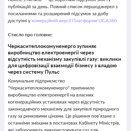
публікацій за день. Повний список першоджерел з
посиланнями та розширений підсумок за добу
доступні у
комерційній версії Платформи LIGA360.
Стисло про головне:
Черкаситеплокомуненерго зупиняє
виробництво електроенергії через
відсутність механізму закупівлі газу: виклики
для цифровізації взаємодії бізнесу з владою
через систему Пульс
Комунальне підприємство
"Черкаситеплокомуненерго" припинило
виробництво електроенергії на власних
когенераційних установках через відсутність
законодавчого механізму для закупівлі природного
газу за ринковими цінами. Це рішення пов’язане з
останніми змінами в постановах Кабінету Міністрів,
які забороняють використовувати газ для