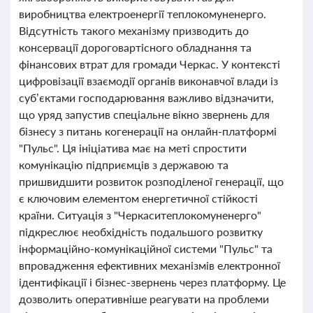
виробництва електроенергії теплокомуненерго.
Відсутність такого механізму призводить до
консервації дороговартісного обладнання та
фінансових втрат для громади Черкас. У контексті
цифровізації взаємодії органів виконавчої влади із
суб’єктами господарювання важливо відзначити,
що уряд запустив спеціальне вікно звернень для
бізнесу з питань когенерації на онлайн-платформі
"Пульс". Ця ініціатива має на меті спростити
комунікацію підприємців з державою та
пришвидшити розвиток розподіленої генерації, що
є ключовим елементом енергетичної стійкості
країни. Ситуація з "Черкаситеплокомуненерго"
підкреслює необхідність подальшого розвитку
інформаційно-комунікаційної системи "Пульс" та
впровадження ефективних механізмів електронної
ідентифікації і бізнес-звернень через платформу. Це
дозволить оперативніше реагувати на проблеми