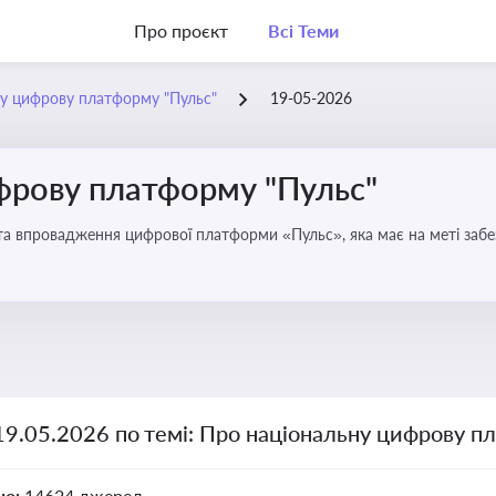
Про проєкт
Всі Теми
у цифрову платформу "Пульс"
19-05-2026
фрову платформу "Пульс"
та впровадження цифрової платформи «Пульс», яка має на меті забе
чої влади
19.05.2026 по темі: Про національну цифрову п
но:
14624 джерел