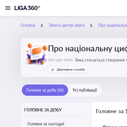
Головна
Теми в центрі уваги
Про національн
Про національну ци
Тема стосується створення 
ПРО ЩО ТЕМА:
бізнесу з органами виконав
Державна служба
Головне за добу (AI)
Усі публікації
ГОЛОВНЕ ЗА ДОБУ
Головне за 
Головне за сьогодні
Опрацьова