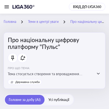
ВХІД ДО LIGA360
Головна
Теми в центрі уваги
Про національну цифрову платформу "Пульс"
Про національну цифрову
платформу "Пульс"
ПРО ЩО ТЕМА:
Тема стосується створення та впровадження
цифрової платформи «Пульс», яка має на меті
Державна служба
забезпечити ефективну, прозору і зручну взаємодію
бізнесу з органами виконавчої влади
Головне за добу (AI)
Усі публікації