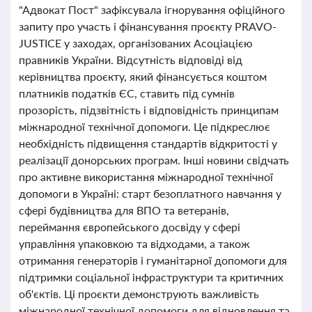
"Адвокат Пост" зафіксувала ігнорування офіційного
запиту про участь і фінансування проєкту PRAVO-
JUSTICE у заходах, організованих Асоціацією
правників України. Відсутність відповіді від
керівництва проєкту, який фінансується коштом
платників податків ЄС, ставить під сумнів
прозорість, підзвітність і відповідність принципам
міжнародної технічної допомоги. Це підкреслює
необхідність підвищення стандартів відкритості у
реалізації донорських програм. Інші новини свідчать
про активне використання міжнародної технічної
допомоги в Україні: старт безоплатного навчання у
сфері будівництва для ВПО та ветеранів,
переймання європейського досвіду у сфері
управління упаковкою та відходами, а також
отримання генераторів і гуманітарної допомоги для
підтримки соціальної інфраструктури та критичних
об'єктів. Ці проєкти демонструють важливість
міжнародної технічної допомоги для відновлення та