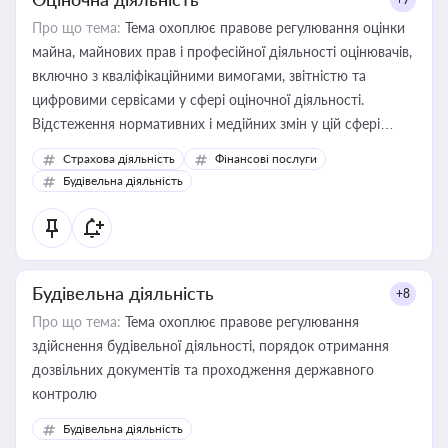
Про що тема:
Тема охоплює правове регулювання оцінки
майна, майнових прав і професійної діяльності оцінювачів,
включно з кваліфікаційними вимогами, звітністю та
цифровими сервісами у сфері оціночної діяльності.
Відстеження нормативних і медійних змін у цій сфері
корисне для власника бізнесу, керівника, юриста або
Страхова діяльність
Фінансові послуги
бухгалтера під час оподаткування, приватизації, оренди
Будівельна діяльність
державного майна, корпоративних угод і перевірки
статусу суб'єктів оціночної діяльності
Будівельна діяльність
+8
Про що тема:
Тема охоплює правове регулювання
здійснення будівельної діяльності, порядок отримання
дозвільних документів та проходження державного
контролю
Будівельна діяльність