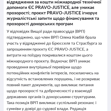
відрядження за кошти міжнародної технічної
допомоги ЄС PRAVO-JUSTICE, але уникає
прозорості; проєкт PRAVO-JUSTICE ігнорує
журналістські запити щодо фінансування та
прозорості донорських програм
У відповідях Вищої ради правосуддя (ВРП)
підтверджено, що член ВРП Олена Ковбій брала
участь у відрядженні до Брюсселя та Страсбурга за
запрошенням проєкту ЄС PRAVO-JUSTICE, а
витрати на поїздку покривалися коштом цього
міжнародного проєкту. Водночас ВРП уникає
проведення внутрішньої перевірки щодо
потенційних конфліктів інтересів, посилаючись на
відсутність встановлених порушень, і не розкриває
повний пакет документів, що викликає питання
щодо прозорості та доброчесності у взаємодії
державних органів із донорськими структурами.
Така позиція ВРП викликає суспільний резонанс і
сумніви у довірі до судової влади. Редакція