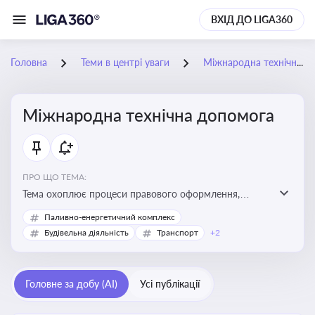
ВХІД ДО LIGA360
Головна
Теми в центрі уваги
Міжнародна технічна допомога
Міжнародна технічна допомога
ПРО ЩО ТЕМА:
Тема охоплює процеси правового оформлення,
адміністрування і контролю технічної допомоги, що
Паливно-енергетичний комплекс
надається Україні з-за кордону, і є критично
Будівельна діяльність
Транспорт
+2
важливою для ефективного використання ресурсів у
сфері розвитку, реформ та інфраструктурних проєктів
Головне за добу (AI)
Усі публікації