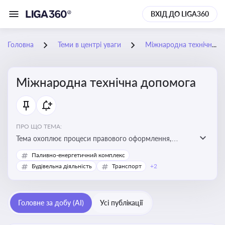
ВХІД ДО LIGA360
Головна
Теми в центрі уваги
Міжнародна технічна допомога
Міжнародна технічна допомога
ПРО ЩО ТЕМА:
Тема охоплює процеси правового оформлення,
адміністрування і контролю технічної допомоги, що
Паливно-енергетичний комплекс
надається Україні з-за кордону, і є критично
Будівельна діяльність
Транспорт
+2
важливою для ефективного використання ресурсів у
сфері розвитку, реформ та інфраструктурних проєктів
Головне за добу (AI)
Усі публікації