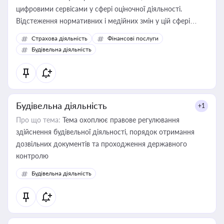
цифровими сервісами у сфері оціночної діяльності.
Відстеження нормативних і медійних змін у цій сфері
корисне для власника бізнесу, керівника, юриста або
Страхова діяльність
Фінансові послуги
бухгалтера під час оподаткування, приватизації, оренди
Будівельна діяльність
державного майна, корпоративних угод і перевірки
статусу суб'єктів оціночної діяльності
Будівельна діяльність
+1
Про що тема:
Тема охоплює правове регулювання
здійснення будівельної діяльності, порядок отримання
дозвільних документів та проходження державного
контролю
Будівельна діяльність