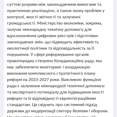
суттєві розриви між законодавчими вимогами та
практичною реалізацією, а також низку проблем у
контролі, якості звітності та залученні
громадськості. Міністерство економіки, зокрема,
залучає міжнародну технічну допомогу для
вдосконалення цифрових реєстрів і підготовки
законодавчих змін, що підвищить ефективність
екологічної політики та відповідальність за її
порушення. У сфері реформування органів
правопорядку створено Координаційну раду, яка
має забезпечити моніторинг і координацію
виконання комплексного стратегічного плану
реформ на 2023-2027 роки. Важливою функцією
ради є залучення міжнародної технічної допомоги
та експертного потенціалу для підвищення якості
реформ та їх відповідності євроінтеграційним
стандартам. Це свідчить про системний підхід
держави до модернізації сектору безпеки і оборони.
На місцевому рівні, зокрема у Білоцерківській