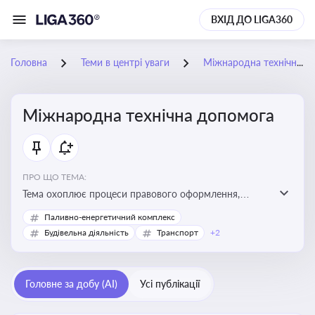
ВХІД ДО LIGA360
Головна
Теми в центрі уваги
Міжнародна технічна допомога
Міжнародна технічна допомога
ПРО ЩО ТЕМА:
Тема охоплює процеси правового оформлення,
адміністрування і контролю технічної допомоги, що
Паливно-енергетичний комплекс
надається Україні з-за кордону, і є критично
Будівельна діяльність
Транспорт
+2
важливою для ефективного використання ресурсів у
сфері розвитку, реформ та інфраструктурних проєктів
Головне за добу (AI)
Усі публікації