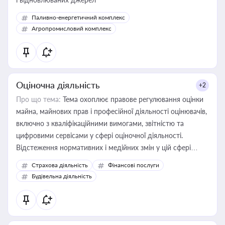
Паливно-енергетичний комплекс
Агропромисловий комплекс
Оціночна діяльність
+2
Про що тема:
Тема охоплює правове регулювання оцінки
майна, майнових прав і професійної діяльності оцінювачів,
включно з кваліфікаційними вимогами, звітністю та
цифровими сервісами у сфері оціночної діяльності.
Відстеження нормативних і медійних змін у цій сфері
корисне для власника бізнесу, керівника, юриста або
Страхова діяльність
Фінансові послуги
бухгалтера під час оподаткування, приватизації, оренди
Будівельна діяльність
державного майна, корпоративних угод і перевірки
статусу суб'єктів оціночної діяльності