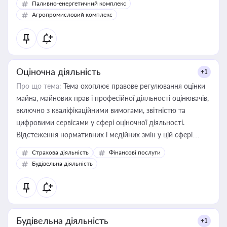
Паливно-енергетичний комплекс
Агропромисловий комплекс
Оціночна діяльність
+1
Про що тема:
Тема охоплює правове регулювання оцінки
майна, майнових прав і професійної діяльності оцінювачів,
включно з кваліфікаційними вимогами, звітністю та
цифровими сервісами у сфері оціночної діяльності.
Відстеження нормативних і медійних змін у цій сфері
корисне для власника бізнесу, керівника, юриста або
Страхова діяльність
Фінансові послуги
бухгалтера під час оподаткування, приватизації, оренди
Будівельна діяльність
державного майна, корпоративних угод і перевірки
статусу суб'єктів оціночної діяльності
Будівельна діяльність
+1