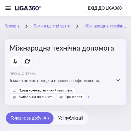
ВХІД ДО LIGA360
Головна
Теми в центрі уваги
Міжнародна технічна допомога
Міжнародна технічна допомога
ПРО ЩО ТЕМА:
Тема охоплює процеси правового оформлення,
адміністрування і контролю технічної допомоги, що
Паливно-енергетичний комплекс
надається Україні з-за кордону, і є критично
Будівельна діяльність
Транспорт
+2
важливою для ефективного використання ресурсів у
сфері розвитку, реформ та інфраструктурних проєктів
Головне за добу (AI)
Усі публікації