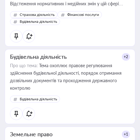
Відстеження нормативних і медійних змін у цій сфері
корисне для власника бізнесу, керівника, юриста або
Страхова діяльність
Фінансові послуги
бухгалтера під час оподаткування, приватизації, оренди
Будівельна діяльність
державного майна, корпоративних угод і перевірки
статусу суб'єктів оціночної діяльності
Будівельна діяльність
+2
Про що тема:
Тема охоплює правове регулювання
здійснення будівельної діяльності, порядок отримання
дозвільних документів та проходження державного
контролю
Будівельна діяльність
Земельне право
+1