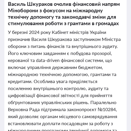
Василь Шкураков очолив фінансовий напрям
Міноборони з фокусом на міжнародну
технічну допомогу та законодавчі зміни для
стимулювання роботи з грантами в громадах
У березні 2024 року Кабінет міністрів України
призначив Василя Шкуракова заступником Міністра
оборони з питань фінансів та внутрішнього аудиту.
Його ключовим завданням є побудова прозорої,
керованої та data-driven фінансової системи, що
включає управління державним бюджетом,
міжнародною технічною допомогою, грантами та
кредитами. Особлива увага приділяється
посиленню внутрішнього контролю, аудиту та
цифровізації фінансової звітності для прийняття
обґрунтованих управлінських рішень. Паралельно
Верховна Рада підтримала законопроєкт №10284,
який дозволяє органам місцевого самоврядування
встановлювати доплати посадовцям за роботу з
міжнародними програмами технічної допомоги та