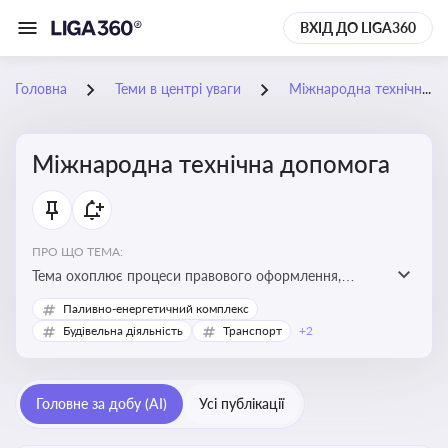
ВХІД ДО LIGA360
Головна
Теми в центрі уваги
Міжнародна технічна допомога
Міжнародна технічна допомога
ПРО ЩО ТЕМА:
Тема охоплює процеси правового оформлення,
адміністрування і контролю технічної допомоги, що
Паливно-енергетичний комплекс
надається Україні з-за кордону, і є критично
Будівельна діяльність
Транспорт
+2
важливою для ефективного використання ресурсів у
сфері розвитку, реформ та інфраструктурних проєктів
Головне за добу (AI)
Усі публікації