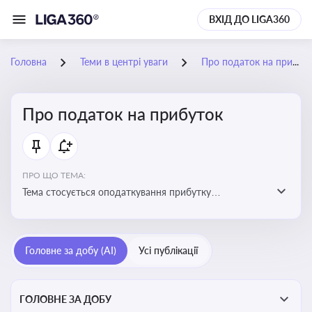
ВХІД ДО LIGA360
Головна
Теми в центрі уваги
Про податок на прибуток
Про податок на прибуток
ПРО ЩО ТЕМА:
Тема стосується оподаткування прибутку
підприємств в Україні та включає ключові поняття,
що впливають на податкове планування, облік та
звітність для бізнесу, бухгалтерів і юристів
Головне за добу (AI)
Усі публікації
ГОЛОВНЕ ЗА ДОБУ