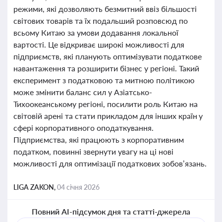
режими, які дозволяють безмитний ввіз більшості
світових товарів та їх подальший розповсюд по
всьому Китаю за умови додавання локальної
вартості. Це відкриває широкі можливості для
підприємств, які планують оптимізувати податкове
навантаження та розширити бізнес у регіоні. Такий
експеримент з податковою та митною політикою
може змінити баланс сил у Азіатсько-
Тихоокеанському регіоні, посилити роль Китаю на
світовій арені та стати прикладом для інших країн у
сфері корпоративного оподаткування.
Підприємства, які працюють з корпоративним
податком, повинні звернути увагу на ці нові
можливості для оптимізації податкових зобов’язань.
LIGA ZAKON,
04 січня 2026
Повний AI-підсумок дня та статті-джерела