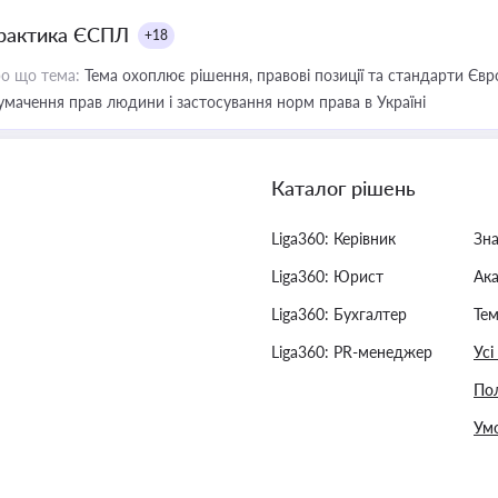
рактика ЄСПЛ
+18
о що тема:
Тема охоплює рішення, правові позиції та стандарти Євр
умачення прав людини і застосування норм права в Україні
Каталог рішень
Liga360: Керівник
Зн
Liga360: Юрист
Ак
Liga360: Бухгалтер
Тем
Liga360: PR-менеджер
Усі
Пол
Умо