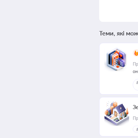
Теми, які мож
Пр
он
З
Пр