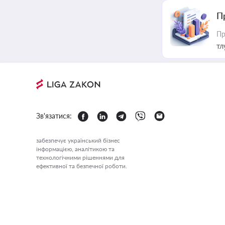
П
Пр
тл
Зв'язатися:
забезпечує український бізнес
інформацією, аналітикою та
технологічними рішеннями для
ефективної та безпечної роботи.