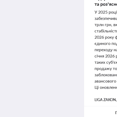
та роз’яс
У 2025 роц
забезпечив
трлн грн, 
стабільніст
2026 року 
єдиного под
переходу н
січня 2026
таких суб'
продажу то
заблокован
авансового 
Ці оновлен
LIGA ZAKON