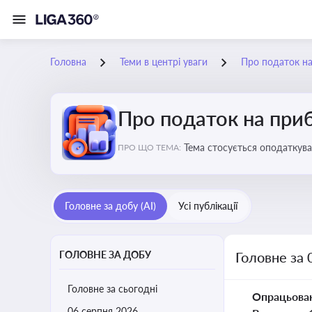
Головна
Теми в центрі уваги
Про податок н
Про податок на при
Тема стосується оподаткува
ПРО ЩО ТЕМА:
звітність для бізнесу, бухгал
Головне за добу (AI)
Усі публікації
ГОЛОВНЕ ЗА ДОБУ
Головне за 
Головне за сьогодні
Опрацьова
06 серпня 2026