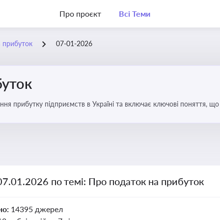
Про проєкт
Всі Теми
а прибуток
07-01-2026
буток
ння прибутку підприємств в Україні та включає ключові поняття, що
терів і юристів
07.01.2026 по темі: Про податок на прибуток
но:
14395 джерел