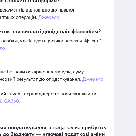
ерез онлайн-платформи?
 документів відповідно до правил
я таких операцій.
Джерело
уток при виплаті дивідендів фізособам?
 особам, але існують ризики перекваліфікації
ло
чне і строки оскарження минули, суму
нсовий результат до оподаткування.
Джерело
вний список першоджерел з посиланнями та
 LIGA360.
еми оподаткування, а податок на прибуток
нь до бюджету — ключові податкові зміни