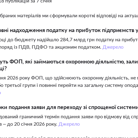
18 публікацій за 7 січня
ібраних матеріалів ми сформували короткі відповіді на актуал
овні надходження податку на прибуток підприємств у
оці до бюджету надійшло 284,7 млрд грн податку на прибут
 поряд із ПДВ, ПДФО та акцизним податком.
Джерело
ть ФОП, які займаються охоронною діяльністю, зал
ці?
січня 2026 року ФОП, що здійснюють охоронну діяльність, н
бо третьої групи і повинні перейти на загальну систему опод
о
оки подання заяви для переходу зі спрощеної системи
ований граничний термін подання заяви про відмову від сп
в – до 20 січня 2026 року.
Джерело