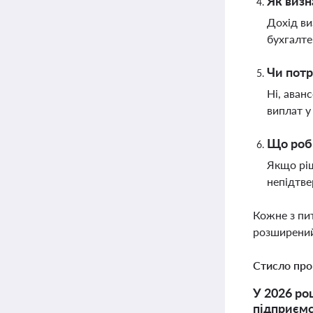
Як визн
Дохід ви
бухгалте
Чи потр
Ні, аван
виплат у
Що роб
Якщо ріш
непідтве
Кожне з пи
розширений
Стисло про
У 2026 ро
підприємс