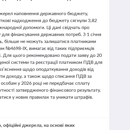
 джерел наповнення державного бюджету,
аткові надходження до бюджету сягнули 3,82
народної допомоги. Ці дані свідчать про
 для фінансування державних потреб. З 1 січня
сть, більше не можуть залишатися платниками
ом №4698-ІХ, вимагає від таких підприємців
і. Для цього рекомендовано подати заяву до 20
щеної системи та реєстрації платником ПДВ для
оз’яснення щодо оподаткування доходів від
ати доходу, а також щодо списання ПДВ за
особам у 2026 році не передбачає сплату
сутності затвердженого фінансового результату.
тися у нових правилах та уникати штрафів.
о, офіційні джерела, на основі яких