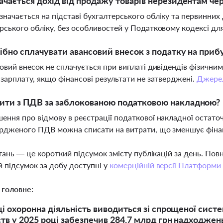
ачається дохід від продажу товарів нерезидентам ч
значається на підставі бухгалтерського обліку та первинних
рського обліку, без особливостей у Податковому кодексі дл
ібно сплачувати авансовий внесок з податку на приб
совий внесок не сплачується при виплаті дивідендів фізичним
 зарплату, якщо фінансові результати не затверджені.
Джере
ити з ПДВ за заблокованою податковою накладною?
ення про відмову в реєстрації податкової накладної остато
рдженого ПДВ можна списати на витрати, що зменшує фіна
тань — це короткий підсумок змісту публікацій за день. По
 підсумок за добу доступні у
комерційній версії Платформи
 головне:
ці охоронна діяльність виводиться зі спрощеної сист
тв у 2025 році забезпечив 284,7 млрд грн надходже