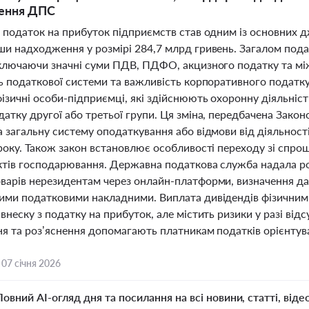
нення ДПС
і податок на прибуток підприємств став одним із основних
ши надходження у розмірі 284,7 млрд гривень. Загалом под
включаючи значні суми ПДВ, ПДФО, акцизного податку та між
ь податкової системи та важливість корпоративного податку
фізичні особи-підприємці, які здійснюють охоронну діяльні
атку другої або третьої групи. Ця зміна, передбачена Закон
а загальну систему оподаткування або відмови від діяльност
 року. Також закон встановлює особливості переходу зі спро
єктів господарювання. Державна податкова служба надала р
варів нерезидентам через онлайн-платформи, визначення д
ими податковими накладними. Виплата дивідендів фізичним 
внеску з податку на прибуток, але містить ризики у разі від
ня та роз’яснення допомагають платникам податків орієнтува
,
07 січня 2026
Повний AI-огляд дня та посилання на всі новини, статті, віде