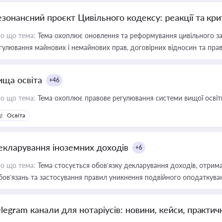
езонансний проєкт Цивільного кодексу: реакції та кр
о що тема:
Тема охоплює оновлення та реформування цивільного за
гулювання майнових і немайнових прав, договірних відносин та прав
ища освіта
+46
о що тема:
Тема охоплює правове регулювання системи вищої освіти, о
Освіта
екларування іноземних доходів
+6
о що тема:
Тема стосується обов’язку декларування доходів, отрим
бов’язань та застосування правил уникнення подвійного оподаткува
elegram канали для нотаріусів: новини, кейси, практич