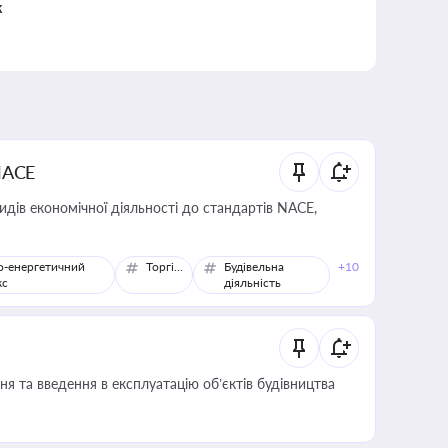
к
NACE
идів економічної діяльності до стандартів NACE,
о-енергетичний
Торгівля
Будівельна
+10
кс
діяльність
я та введення в експлуатацію об’єктів будівництва