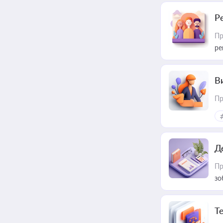
Р
Пр
ре
В
Пр
Д
Пр
зо
T