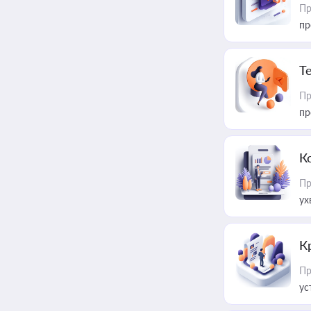
Пр
пр
T
Пр
пр
К
Пр
ух
К
Пр
ус