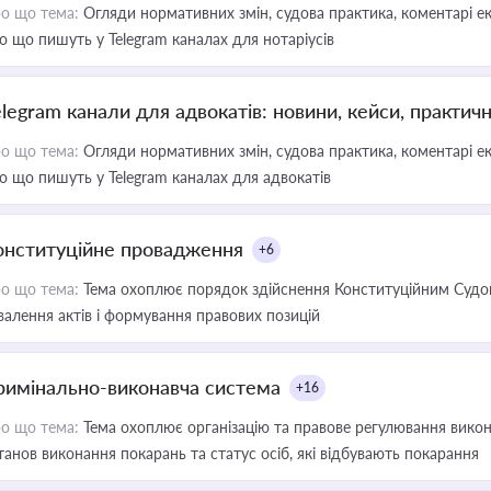
о що тема:
Огляди нормативних змін, судова практика, коментарі екс
о що пишуть у Telegram каналах для нотаріусів
elegram канали для адвокатів: новини, кейси, практич
о що тема:
Огляди нормативних змін, судова практика, коментарі екс
о що пишуть у Telegram каналах для адвокатів
онституційне провадження
+6
о що тема:
Тема охоплює порядок здійснення Конституційним Судом
валення актів і формування правових позицій
римінально-виконавча система
+16
о що тема:
Тема охоплює організацію та правове регулювання викона
танов виконання покарань та статус осіб, які відбувають покарання