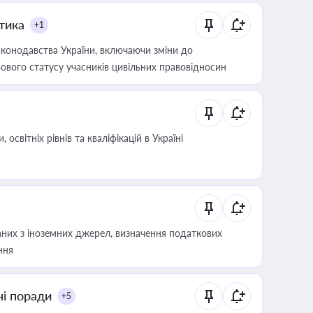
итика
+1
конодавства України, включаючи зміни до
ового статусу учасників цивільних правовідносин
світніх рівнів та кваліфікацій в Україні
аних з іноземних джерел, визначення податкових
ння
ні поради
+5