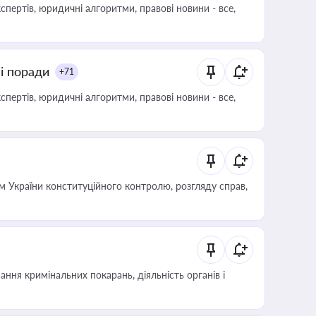
пертів, юридичні алгоритми, правові новини - все,
ні поради
+71
пертів, юридичні алгоритми, правові новини - все,
 України конституційного контролю, розгляду справ,
ння кримінальних покарань, діяльність органів і