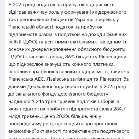
У 2025 році податок на прибуток підприємств
відіграв важливу роль у формуванні як державного,
так і регіональних бюджетів України. Зокрема, у
Рівненській області податок на прибуток
підприємств разом із податком на доходи фізичних
осіб (ПДФО) та рентними платежами став одним із
основних джерел наповнення обласного бюджету.
ПДФО становить понад 86% бюджету Рівненщини,
що підкреслює значущість кожного платника,
особливо працівників великих підприємств, таких як
Рівненська АЕС, Львівська залізниця та Рівнеазот. За
даними Державної податкової служби, у 2025 році
до загального фонду державного бюджету
надійшло 1,246 трлн гривень податків і зборів, з
яких податок на прибуток підприємств склав 284,7
млрд гривень. Це на 20,2% більше, ніж у
попередньому році, що свідчить про зростання
економічної активності та ефективність податкового
адміністрування. План надходжень було виконано