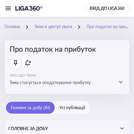
ВХІД ДО LIGA360
Головна
Теми в центрі уваги
Про податок на прибуток
Про податок на прибуток
ПРО ЩО ТЕМА:
Тема стосується оподаткування прибутку
підприємств в Україні та включає ключові поняття,
що впливають на податкове планування, облік та
звітність для бізнесу, бухгалтерів і юристів
Головне за добу (AI)
Усі публікації
ГОЛОВНЕ ЗА ДОБУ