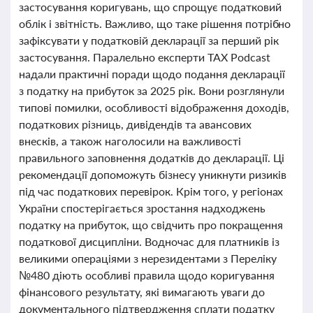
застосування коригувань, що спрощує податковий
облік і звітність. Важливо, що таке рішення потрібно
зафіксувати у податковій декларації за перший рік
застосування. Паралельно експерти TAX Podcast
надали практичні поради щодо подання декларації
з податку на прибуток за 2025 рік. Вони розглянули
типові помилки, особливості відображення доходів,
податкових різниць, дивідендів та авансових
внесків, а також наголосили на важливості
правильного заповнення додатків до декларації. Ці
рекомендації допоможуть бізнесу уникнути ризиків
під час податкових перевірок. Крім того, у регіонах
України спостерігається зростання надходжень
податку на прибуток, що свідчить про покращення
податкової дисципліни. Водночас для платників із
великими операціями з нерезидентами з Переліку
№480 діють особливі правила щодо коригування
фінансового результату, які вимагають уваги до
документального підтвердження сплати податку