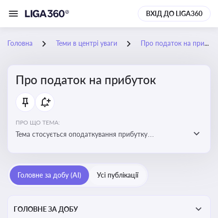
ВХІД ДО LIGA360
Головна
Теми в центрі уваги
Про податок на прибуток
Про податок на прибуток
ПРО ЩО ТЕМА:
Тема стосується оподаткування прибутку
підприємств в Україні та включає ключові поняття,
що впливають на податкове планування, облік та
звітність для бізнесу, бухгалтерів і юристів
Головне за добу (AI)
Усі публікації
ГОЛОВНЕ ЗА ДОБУ