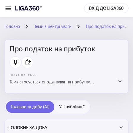
ВХІД ДО LIGA360
Головна
Теми в центрі уваги
Про податок на прибуток
Про податок на прибуток
ПРО ЩО ТЕМА:
Тема стосується оподаткування прибутку
підприємств в Україні та включає ключові поняття,
що впливають на податкове планування, облік та
звітність для бізнесу, бухгалтерів і юристів
Головне за добу (AI)
Усі публікації
ГОЛОВНЕ ЗА ДОБУ