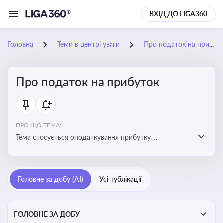
ВХІД ДО LIGA360
Головна
Теми в центрі уваги
Про податок на прибуток
Про податок на прибуток
ПРО ЩО ТЕМА:
Тема стосується оподаткування прибутку
підприємств в Україні та включає ключові поняття,
що впливають на податкове планування, облік та
звітність для бізнесу, бухгалтерів і юристів
Головне за добу (AI)
Усі публікації
ГОЛОВНЕ ЗА ДОБУ