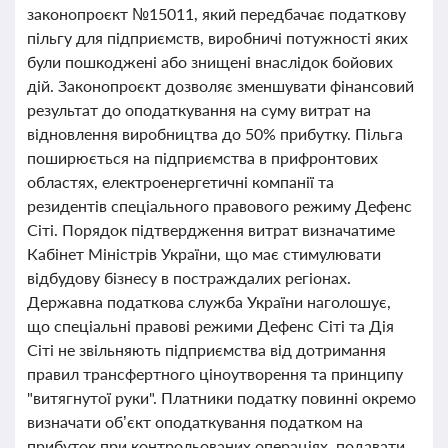
законопроєкт №15011, який передбачає податкову
пільгу для підприємств, виробничі потужності яких
були пошкоджені або знищені внаслідок бойових
дій. Законопроєкт дозволяє зменшувати фінансовий
результат до оподаткування на суму витрат на
відновлення виробництва до 50% прибутку. Пільга
поширюється на підприємства в прифронтових
областях, електроенергетичні компанії та
резидентів спеціального правового режиму Дефенс
Сіті. Порядок підтвердження витрат визначатиме
Кабінет Міністрів України, що має стимулювати
відбудову бізнесу в постраждалих регіонах.
Державна податкова служба України наголошує,
що спеціальні правові режими Дефенс Сіті та Дія
Сіті не звільняють підприємства від дотримання
правил трансфертного ціноутворення та принципу
"витягнутої руки". Платники податку повинні окремо
визначати об’єкт оподаткування податком на
прибуток при контрольованих операціях, подавати