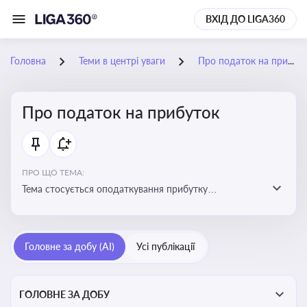
ВХІД ДО LIGA360
Головна
Теми в центрі уваги
Про податок на прибуток
Про податок на прибуток
ПРО ЩО ТЕМА:
Тема стосується оподаткування прибутку
підприємств в Україні та включає ключові поняття,
що впливають на податкове планування, облік та
звітність для бізнесу, бухгалтерів і юристів
Головне за добу (AI)
Усі публікації
ГОЛОВНЕ ЗА ДОБУ