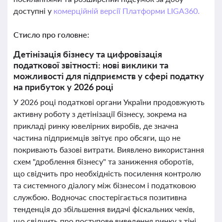
доступні у
комерційній версії Платформи LIGA360.
Стисло про головне:
Детінізація бізнесу та цифровізація
податкової звітності: нові виклики та
можливості для підприємств у сфері податку
на прибуток у 2026 році
У 2026 році податкові органи України продовжують
активну роботу з детінізації бізнесу, зокрема на
прикладі ринку ювелірних виробів, де значна
частина підприємців звітує про обсяги, що не
покривають базові витрати. Виявлено використання
схем "дроблення бізнесу" та заниження оборотів,
що свідчить про необхідність посилення контролю
та системного діалогу між бізнесом і податковою
службою. Водночас спостерігається позитивна
тенденція до збільшення видачі фіскальних чеків,
що свідчить про поступове виведення ринку з тіні.