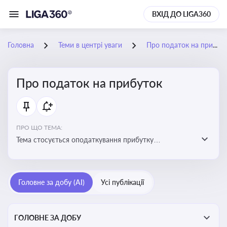
ВХІД ДО LIGA360
Головна
Теми в центрі уваги
Про податок на прибуток
Про податок на прибуток
ПРО ЩО ТЕМА:
Тема стосується оподаткування прибутку
підприємств в Україні та включає ключові поняття,
що впливають на податкове планування, облік та
звітність для бізнесу, бухгалтерів і юристів
Головне за добу (AI)
Усі публікації
ГОЛОВНЕ ЗА ДОБУ