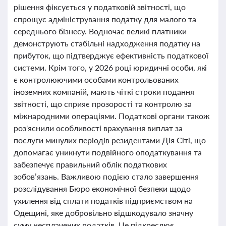
рішення фіксується у податковій звітності, що
спрощує адміністрування податку для малого та
середнього бізнесу. Водночас великі платники
демонструють стабільні надходження податку на
прибуток, що підтверджує ефективність податкової
системи. Крім того, у 2026 році юридичні особи, які
є контролюючими особами контрольованих
іноземних компаній, мають чіткі строки подання
звітності, що сприяє прозорості та контролю за
міжнародними операціями. Податкові органи також
роз'яснили особливості врахування виплат за
послуги минулих періодів резидентами Дія Сіті, що
допомагає уникнути подвійного оподаткування та
забезпечує правильний облік податкових
зобов’язань. Важливою подією стало завершення
розслідування Бюро економічної безпеки щодо
ухилення від сплати податків підприємством на
Одещині, яке добровільно відшкодувало значну
суму несплачених податків. Це підкреслює