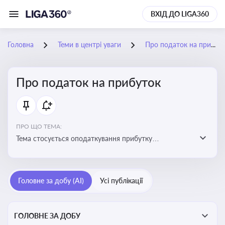
ВХІД ДО LIGA360
Головна
Теми в центрі уваги
Про податок на прибуток
Про податок на прибуток
ПРО ЩО ТЕМА:
Тема стосується оподаткування прибутку
підприємств в Україні та включає ключові поняття,
що впливають на податкове планування, облік та
звітність для бізнесу, бухгалтерів і юристів
Головне за добу (AI)
Усі публікації
ГОЛОВНЕ ЗА ДОБУ