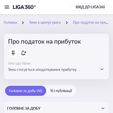
ВХІД ДО LIGA360
Головна
Теми в центрі уваги
Про податок на прибуток
Про податок на прибуток
ПРО ЩО ТЕМА:
Тема стосується оподаткування прибутку
підприємств в Україні та включає ключові поняття,
що впливають на податкове планування, облік та
звітність для бізнесу, бухгалтерів і юристів
Головне за добу (AI)
Усі публікації
ГОЛОВНЕ ЗА ДОБУ