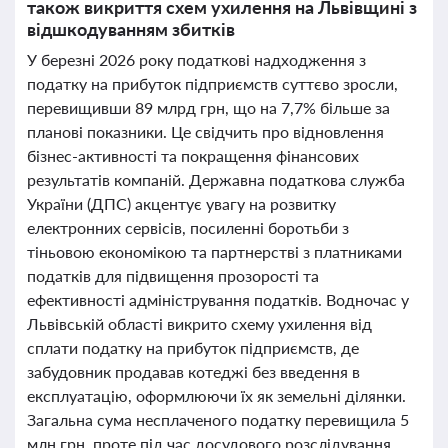
також викриття схем ухилення на Львівщині з
відшкодуванням збитків
У березні 2026 року податкові надходження з
податку на прибуток підприємств суттєво зросли,
перевищивши 89 млрд грн, що на 7,7% більше за
планові показники. Це свідчить про відновлення
бізнес-активності та покращення фінансових
результатів компаній. Державна податкова служба
України (ДПС) акцентує увагу на розвитку
електронних сервісів, посиленні боротьби з
тіньовою економікою та партнерстві з платниками
податків для підвищення прозорості та
ефективності адміністрування податків. Водночас у
Львівській області викрито схему ухилення від
сплати податку на прибуток підприємств, де
забудовник продавав котеджі без введення в
експлуатацію, оформлюючи їх як земельні ділянки.
Загальна сума несплаченого податку перевищила 5
млн грн, проте під час досудового розслідування