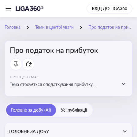
ВХІД ДО LIGA360
Головна
Теми в центрі уваги
Про податок на прибуток
Про податок на прибуток
ПРО ЩО ТЕМА:
Тема стосується оподаткування прибутку
підприємств в Україні та включає ключові поняття,
що впливають на податкове планування, облік та
звітність для бізнесу, бухгалтерів і юристів
Головне за добу (AI)
Усі публікації
ГОЛОВНЕ ЗА ДОБУ