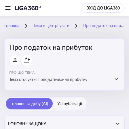
ВХІД ДО LIGA360
Головна
Теми в центрі уваги
Про податок на прибуток
Про податок на прибуток
ПРО ЩО ТЕМА:
Тема стосується оподаткування прибутку
підприємств в Україні та включає ключові поняття,
що впливають на податкове планування, облік та
звітність для бізнесу, бухгалтерів і юристів
Головне за добу (AI)
Усі публікації
ГОЛОВНЕ ЗА ДОБУ