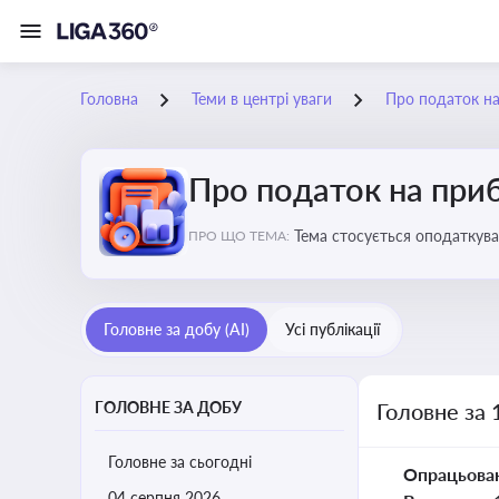
Головна
Теми в центрі уваги
Про податок н
Про податок на при
Тема стосується оподаткува
ПРО ЩО ТЕМА:
звітність для бізнесу, бухгал
Головне за добу (AI)
Усі публікації
ГОЛОВНЕ ЗА ДОБУ
Головне за 
Головне за сьогодні
Опрацьова
04 серпня 2026