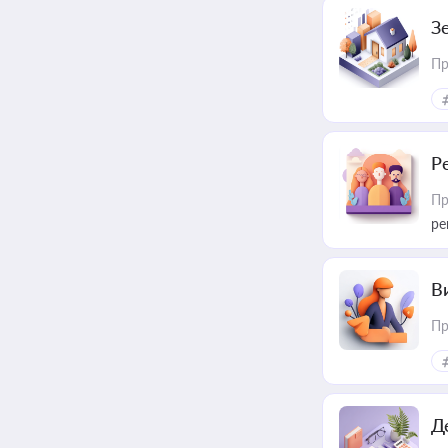
З
Пр
Р
Пр
ре
В
Пр
Д