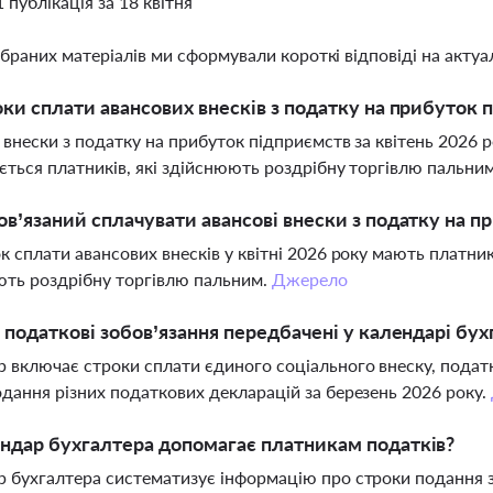
1 публікація за 18 квітня
ібраних матеріалів ми сформували короткі відповіді на актуал
оки сплати авансових внесків з податку на прибуток п
 внески з податку на прибуток підприємств за квітень 2026 р
ється платників, які здійснюють роздрібну торгівлю пальни
ов’язаний сплачувати авансові внески з податку на пр
к сплати авансових внесків у квітні 2026 року мають платни
ть роздрібну торгівлю пальним.
Джерело
і податкові зобов’язання передбачені у календарі бух
 включає строки сплати єдиного соціального внеску, податку
дання різних податкових декларацій за березень 2026 року.
ндар бухгалтера допомагає платникам податків?
 бухгалтера систематизує інформацію про строки подання зв