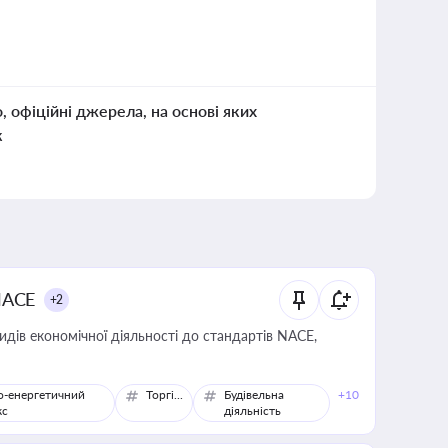
о, офіційні джерела, на основі яких
к
NACE
+2
идів економічної діяльності до стандартів NACE,
о-енергетичний
Торгівля
Будівельна
+10
кс
діяльність