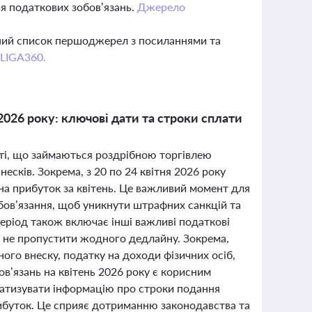
ня податкових зобов’язань.
Джерело
вний список першоджерел з посиланнями та
 LIGA360.
2026 року: ключові дати та строки сплати
 ті, що займаються роздрібною торгівлею
есків. Зокрема, з 20 по 24 квітня 2026 року
на прибуток за квітень. Це важливий момент для
обов’язання, щоб уникнути штрафних санкцій та
період також включає інші важливі податкові
і не пропустити жодного дедлайну. Зокрема,
ого внеску, податку на доходи фізичних осіб,
ов’язань на квітень 2026 року є корисним
ематизувати інформацію про строки подання
рибуток. Це сприяє дотриманню законодавства та