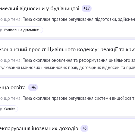
емельні відносини у будівництві
+17
о що тема:
Тема охоплює правове регулювання підготовки, здійсненн
Будівельна діяльність
езонансний проєкт Цивільного кодексу: реакції та кр
о що тема:
Тема охоплює оновлення та реформування цивільного за
гулювання майнових і немайнових прав, договірних відносин та прав
ища освіта
+46
о що тема:
Тема охоплює правове регулювання системи вищої освіти, о
Освіта
екларування іноземних доходів
+6