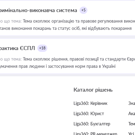
римінально-виконавча система
+5
о що тема:
Тема охоплює організацію та правове регулювання викона
танов виконання покарань та статус осіб, які відбувають покарання
рактика ЄСПЛ
+18
о що тема:
Тема охоплює рішення, правові позиції та стандарти Євр
умачення прав людини і застосування норм права в Україні
Каталог рішень
Liga360: Керівник
Зн
Liga360: Юрист
Ак
Liga360: Бухгалтер
Тем
Liga360: PR-менеджер
Усі