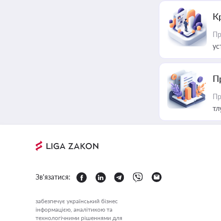
К
Пр
ус
П
Пр
тл
Зв'язатися:
забезпечує український бізнес
інформацією, аналітикою та
технологічними рішеннями для