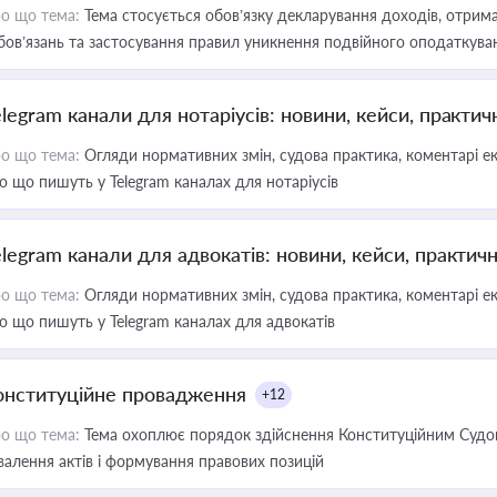
о що тема:
Тема стосується обов’язку декларування доходів, отрим
бов’язань та застосування правил уникнення подвійного оподаткува
elegram канали для нотаріусів: новини, кейси, практич
о що тема:
Огляди нормативних змін, судова практика, коментарі екс
о що пишуть у Telegram каналах для нотаріусів
elegram канали для адвокатів: новини, кейси, практич
о що тема:
Огляди нормативних змін, судова практика, коментарі екс
о що пишуть у Telegram каналах для адвокатів
онституційне провадження
+12
о що тема:
Тема охоплює порядок здійснення Конституційним Судом
валення актів і формування правових позицій