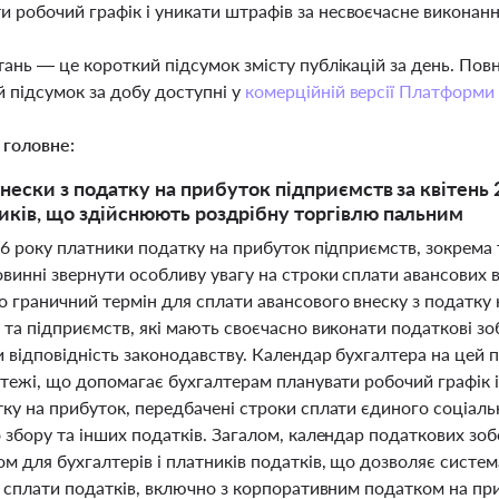
и робочий графік і уникати штрафів за несвоєчасне виконан
тань — це короткий підсумок змісту публікацій за день. По
 підсумок за добу доступні у
комерційній версії Платформи
 головне:
внески з податку на прибуток підприємств за квітень 
иків, що здійснюють роздрібну торгівлю пальним
026 року платники податку на прибуток підприємств, зокрема
винні звернути особливу увагу на строки сплати авансових вн
о граничний термін для сплати авансового внеску з податку 
 та підприємств, які мають своєчасно виконати податкові з
 відповідність законодавству. Календар бухгалтера на цей 
латежі, що допомагає бухгалтерам планувати робочий графік 
ку на прибуток, передбачені строки сплати єдиного соціальн
 збору та інших податків. Загалом, календар податкових зоб
ом для бухгалтерів і платників податків, що дозволяє сист
та сплати податків, включно з корпоративним податком на п