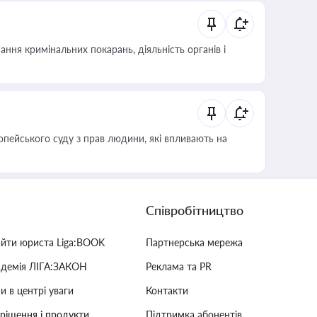
ння кримінальних покарань, діяльність органів і
опейського суду з прав людини, які впливають на
Співробітництво
айти юриста Liga:BOOK
Партнерська мережа
адемія ЛІГА:ЗАКОН
Реклама та PR
и в центрі уваги
Контакти
 рішення і продукти
Підтримка абонентів