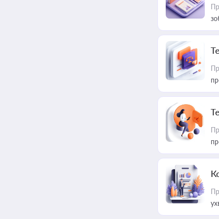
Пр
зо
T
Пр
пр
T
Пр
пр
К
Пр
ух