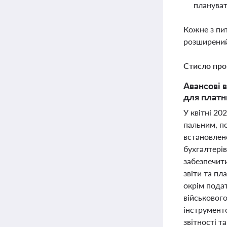
плануват
Кожне з пи
розширений
Стисло про
Авансові 
для платн
У квітні 2
пальним, по
встановлен
бухгалтерів
забезпечити
звіти та п
окрім подат
військового
інструмент
звітності 