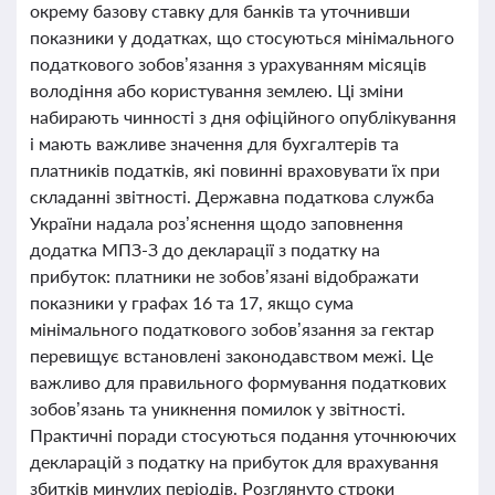
окрему базову ставку для банків та уточнивши
показники у додатках, що стосуються мінімального
податкового зобов’язання з урахуванням місяців
володіння або користування землею. Ці зміни
набирають чинності з дня офіційного опублікування
і мають важливе значення для бухгалтерів та
платників податків, які повинні враховувати їх при
складанні звітності. Державна податкова служба
України надала роз’яснення щодо заповнення
додатка МПЗ-З до декларації з податку на
прибуток: платники не зобов’язані відображати
показники у графах 16 та 17, якщо сума
мінімального податкового зобов’язання за гектар
перевищує встановлені законодавством межі. Це
важливо для правильного формування податкових
зобов’язань та уникнення помилок у звітності.
Практичні поради стосуються подання уточнюючих
декларацій з податку на прибуток для врахування
збитків минулих періодів. Розглянуто строки