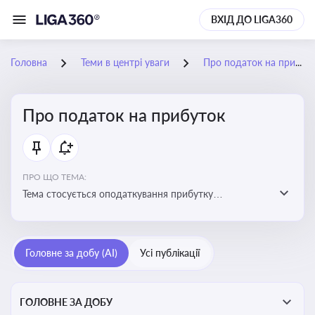
ВХІД ДО LIGA360
Головна
Теми в центрі уваги
Про податок на прибуток
Про податок на прибуток
ПРО ЩО ТЕМА:
Тема стосується оподаткування прибутку
підприємств в Україні та включає ключові поняття,
що впливають на податкове планування, облік та
звітність для бізнесу, бухгалтерів і юристів
Головне за добу (AI)
Усі публікації
ГОЛОВНЕ ЗА ДОБУ