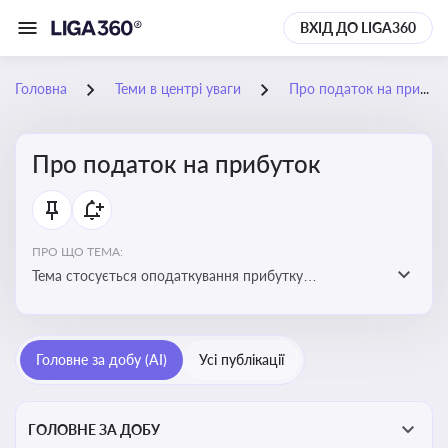
ВХІД ДО LIGA360
Головна
Теми в центрі уваги
Про податок на прибуток
Про податок на прибуток
ПРО ЩО ТЕМА:
Тема стосується оподаткування прибутку
підприємств в Україні та включає ключові поняття,
що впливають на податкове планування, облік та
звітність для бізнесу, бухгалтерів і юристів
Головне за добу (AI)
Усі публікації
ГОЛОВНЕ ЗА ДОБУ