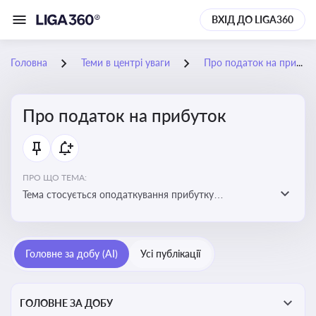
ВХІД ДО LIGA360
Головна
Теми в центрі уваги
Про податок на прибуток
Про податок на прибуток
ПРО ЩО ТЕМА:
Тема стосується оподаткування прибутку
підприємств в Україні та включає ключові поняття,
що впливають на податкове планування, облік та
звітність для бізнесу, бухгалтерів і юристів
Головне за добу (AI)
Усі публікації
ГОЛОВНЕ ЗА ДОБУ