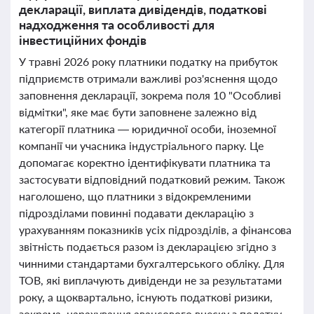
декларації, виплата дивідендів, податкові
надходження та особливості для
інвестиційних фондів
У травні 2026 року платники податку на прибуток
підприємств отримали важливі роз'яснення щодо
заповнення декларації, зокрема поля 10 "Особливі
відмітки", яке має бути заповнене залежно від
категорії платника — юридичної особи, іноземної
компанії чи учасника індустріального парку. Це
допомагає коректно ідентифікувати платника та
застосувати відповідний податковий режим. Також
наголошено, що платники з відокремленими
підрозділами повинні подавати декларацію з
урахуванням показників усіх підрозділів, а фінансова
звітність подається разом із декларацією згідно з
чинними стандартами бухгалтерського обліку. Для
ТОВ, які виплачують дивіденди не за результатами
року, а щоквартально, існують податкові ризики,
зокрема, нарахування авансового внеску з податку