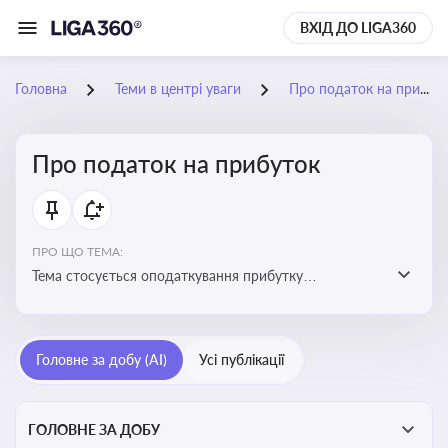
ВХІД ДО LIGA360
Головна
Теми в центрі уваги
Про податок на прибуток
Про податок на прибуток
ПРО ЩО ТЕМА:
Тема стосується оподаткування прибутку
підприємств в Україні та включає ключові поняття,
що впливають на податкове планування, облік та
звітність для бізнесу, бухгалтерів і юристів
Головне за добу (AI)
Усі публікації
ГОЛОВНЕ ЗА ДОБУ