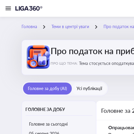
Головна
Теми в центрі уваги
Про податок н
Про податок на при
Тема стосується оподаткува
ПРО ЩО ТЕМА:
звітність для бізнесу, бухгал
Головне за добу (AI)
Усі публікації
ГОЛОВНЕ ЗА ДОБУ
Головне за 
Головне за сьогодні
Опрацьова
05 серпня 2026