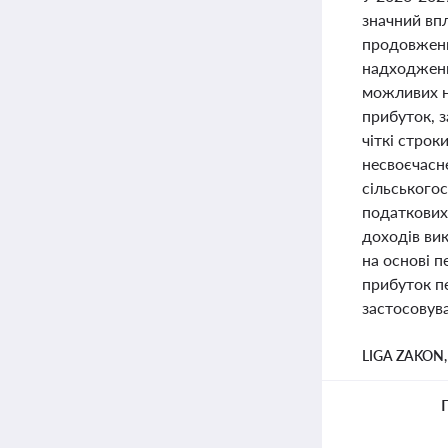
значний вп
продовженн
надходжень
можливих н
прибуток, з
чіткі строк
несвоєчасне
сільського
податкових 
доходів вик
на основі п
прибуток пе
застосовув
LIGA ZAKON