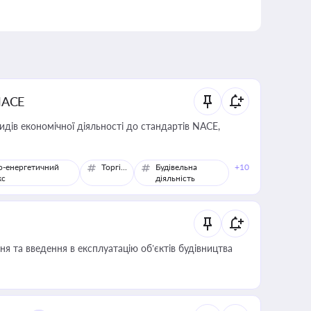
NACE
идів економічної діяльності до стандартів NACE,
о-енергетичний
Торгівля
Будівельна
+10
кс
діяльність
я та введення в експлуатацію об’єктів будівництва