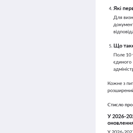
Які пер
Для визн
документ
відповід
Що таке
Поле 10 
єдиного 
адмініст
Кожне з пи
розширений
Стисло про
У 2026-20
оновлення 
У 2026-2027