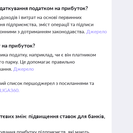
одаткування податком на прибуток?
доходів і витрат на основі первинних
ня підприємства, зміст операції та підписи
ронними з дотриманням законодавства.
Джерело
у на прибуток?
ика податку, наприклад, чи є він платником
го парку. Це допомагає правильно
вання.
Джерело
вний список першоджерел з посиланнями та
 LIGA360.
тєвих змін: підвищення ставок для банків,
кування прибутку підприємств, які мають