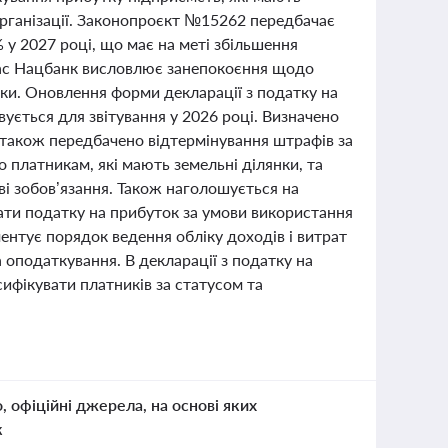
організації. Законопроєкт №15262 передбачає
у 2027 році, що має на меті збільшення
ас Нацбанк висловлює занепокоєння щодо
ки. Оновлення форми декларації з податку на
вується для звітування у 2026 році. Визначено
а також передбачено відтермінування штрафів за
 платникам, які мають земельні ділянки, та
ві зобов’язання. Також наголошується на
плати податку на прибуток за умови використання
ентує порядок ведення обліку доходів і витрат
 оподаткування. В декларації з податку на
ифікувати платників за статусом та
о, офіційні джерела, на основі яких
к