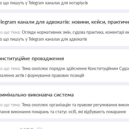
о що пишуть у Telegram каналах для нотаріусів
elegram канали для адвокатів: новини, кейси, практич
о що тема:
Огляди нормативних змін, судова практика, коментарі екс
о що пишуть у Telegram каналах для адвокатів
онституційне провадження
о що тема:
Тема охоплює порядок здійснення Конституційним Судом
валення актів і формування правових позицій
римінально-виконавча система
о що тема:
Тема охоплює організацію та правове регулювання викона
танов виконання покарань та статус осіб, які відбувають покарання