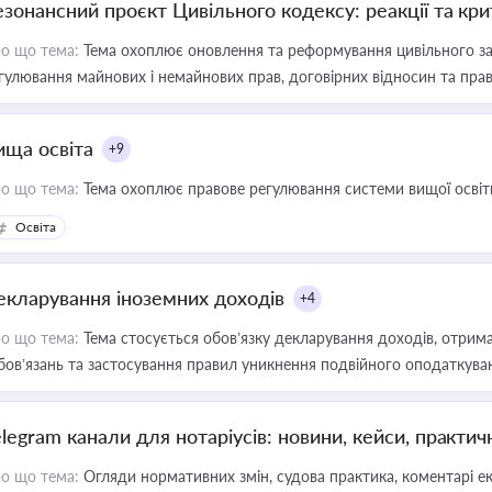
езонансний проєкт Цивільного кодексу: реакції та кр
о що тема:
Тема охоплює оновлення та реформування цивільного за
гулювання майнових і немайнових прав, договірних відносин та прав
ища освіта
+9
о що тема:
Тема охоплює правове регулювання системи вищої освіти, о
Освіта
екларування іноземних доходів
+4
о що тема:
Тема стосується обов’язку декларування доходів, отрим
бов’язань та застосування правил уникнення подвійного оподаткува
elegram канали для нотаріусів: новини, кейси, практич
о що тема:
Огляди нормативних змін, судова практика, коментарі екс