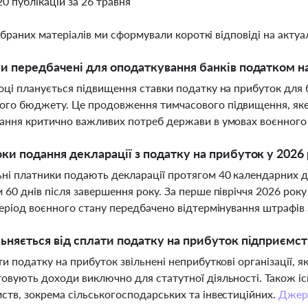
20 публікацій за 26 травня
ібраних матеріалів ми сформували короткі відповіді на актуал
ни передбачені для оподаткування банків податком н
оці планується підвищення ставки податку на прибуток для
го бюджету. Це продовження тимчасового підвищення, яке д
ання критично важливих потреб держави в умовах воєнного
оки подання декларації з податку на прибуток у 2026 
ні платники подають декларації протягом 40 календарних днів
 60 днів після завершення року. За перше півріччя 2026 рок
період воєнного стану передбачено відтермінування штрафів
льняється від сплати податку на прибуток підприємст
ти податку на прибуток звільнені неприбуткові організації, я
овують доходи виключно для статутної діяльності. Також іс
ств, зокрема сільськогосподарських та інвестиційних.
Джер