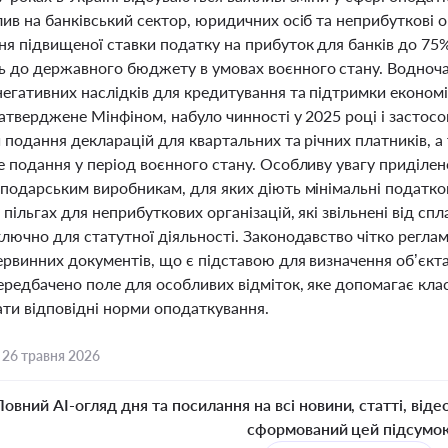
лив на банківський сектор, юридичних осіб та неприбуткові 
я підвищеної ставки податку на прибуток для банків до 75% 
 до державного бюджету в умовах воєнного стану. Водноч
егативних наслідків для кредитування та підтримки економі
атверджене Мінфіном, набуло чинності у 2025 році і застосо
и подання декларацій для квартальних та річних платників, 
 подання у період воєнного стану. Особливу увагу приділено
сподарським виробникам, для яких діють мінімальні податко
пільгах для неприбуткових організацій, які звільнені від с
лючно для статутної діяльності. Законодавство чітко реглам
ервинних документів, що є підставою для визначення об’єкта
редбачено поле для особливих відміток, яке допомагає клас
ати відповідні норми оподаткування.
,
26 травня 2026
Повний AI-огляд дня та посилання на всі новини, статті, віде
сформований цей підсумо