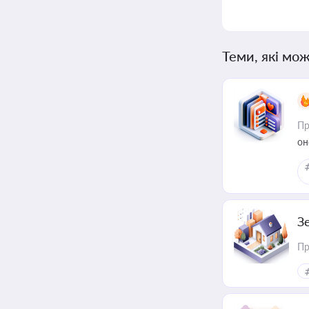
Теми, які мож
Пр
он
З
Пр