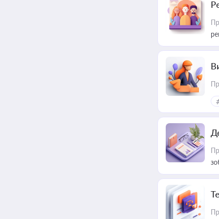
Р
Пр
ре
В
Пр
Д
Пр
зо
T
Пр