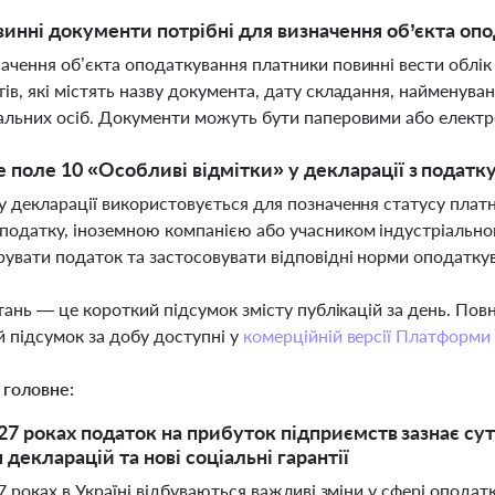
винні документи потрібні для визначення об’єкта оп
ачення об’єкта оподаткування платники повинні вести облік 
ів, які містять назву документа, дату складання, найменуван
альних осіб. Документи можуть бути паперовими або елект
 поле 10 «Особливі відмітки» у декларації з податк
у декларації використовується для позначення статусу платн
податку, іноземною компанією або учасником індустріально
рувати податок та застосовувати відповідні норми оподатку
тань — це короткий підсумок змісту публікацій за день. По
 підсумок за добу доступні у
комерційній версії Платформи
 головне:
27 роках податок на прибуток підприємств зазнає сут
декларацій та нові соціальні гарантії
 роках в Україні відбуваються важливі зміни у сфері оподат