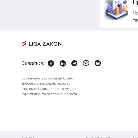
П
Пр
тл
Зв'язатися:
забезпечує український бізнес
інформацією, аналітикою та
технологічними рішеннями для
ефективної та безпечної роботи.