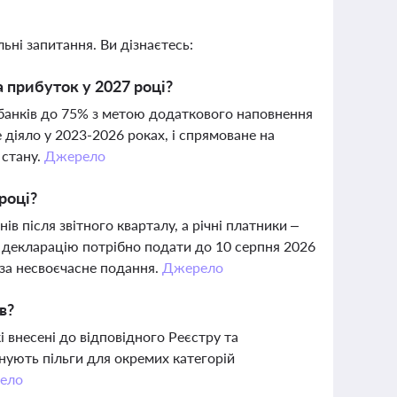
ьні запитання. Ви дізнаєтесь:
а прибуток у 2027 році?
 банків до 75% з метою додаткового наповнення
іяло у 2023-2026 роках, і спрямоване на
 стану.
Джерело
році?
 після звітного кварталу, а річні платники –
у декларацію потрібно подати до 10 серпня 2026
 за несвоєчасне подання.
Джерело
в?
кі внесені до відповідного Реєстру та
нують пільги для окремих категорій
ело