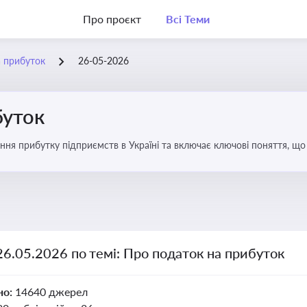
Про проєкт
Всі Теми
а прибуток
26-05-2026
буток
ння прибутку підприємств в Україні та включає ключові поняття, що
терів і юристів
26.05.2026 по темі: Про податок на прибуток
но:
14640 джерел