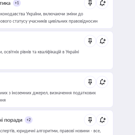
итика
+1
конодавства України, включаючи зміни до
ового статусу учасників цивільних правовідносин
світніх рівнів та кваліфікацій в Україні
аних з іноземних джерел, визначення податкових
ння
ні поради
+2
пертів, юридичні алгоритми, правові новини - все,