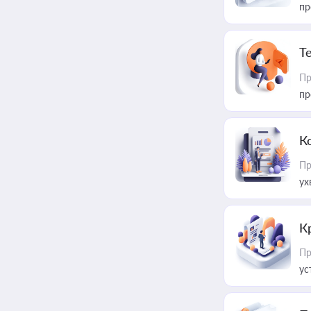
пр
T
Пр
пр
К
Пр
ух
К
Пр
ус