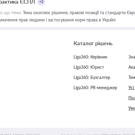
рактика ЄСПЛ
+2
о що тема:
Тема охоплює рішення, правові позиції та стандарти Євр
умачення прав людини і застосування норм права в Україні
Каталог рішень
Liga360: Керівник
Зн
Liga360: Юрист
Ак
Liga360: Бухгалтер
Тем
Liga360: PR-менеджер
Усі
Пол
Умо