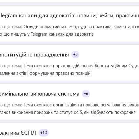
elegram канали для адвокатів: новини, кейси, практич
о що тема:
Огляди нормативних змін, судова практика, коментарі екс
о що пишуть у Telegram каналах для адвокатів
онституційне провадження
+3
о що тема:
Тема охоплює порядок здійснення Конституційним Судом
валення актів і формування правових позицій
римінально-виконавча система
+6
о що тема:
Тема охоплює організацію та правове регулювання викона
танов виконання покарань та статус осіб, які відбувають покарання
рактика ЄСПЛ
+13