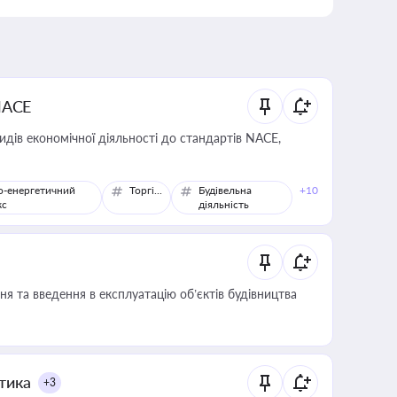
NACE
идів економічної діяльності до стандартів NACE,
о-енергетичний
Торгівля
Будівельна
+10
кс
діяльність
я та введення в експлуатацію об’єктів будівництва
итика
+3