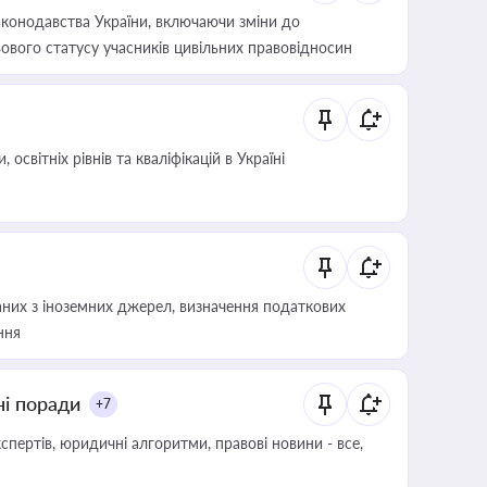
конодавства України, включаючи зміни до
ового статусу учасників цивільних правовідносин
світніх рівнів та кваліфікацій в Україні
аних з іноземних джерел, визначення податкових
ння
ні поради
+7
пертів, юридичні алгоритми, правові новини - все,