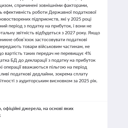
цизом, спричинені зовнішніми факторами,
ють ефективність роботи Державної податкової
новостворених підприємств, які у 2025 році
ний період з податку на прибуток, і вони не
ртальну звітність відбудеться з 2027 року. Якщо
никне обов’язок застосовувати податкові
о передають товари військовим частинам, не
що вартість таких передач не перевищує 4%
тка БД до декларації з податку на прибуток
кі операції вважаються пільгою на період
жливі податкові дедлайни, зокрема сплату
вітності з аудиторським висновком за 2025 рік.
о, офіційні джерела, на основі яких
к