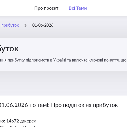
Про проєкт
Всі Теми
а прибуток
01-06-2026
буток
ння прибутку підприємств в Україні та включає ключові поняття, що
терів і юристів
01.06.2026 по темі: Про податок на прибуток
но:
14672 джерел