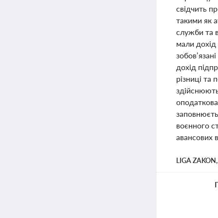
свідчить п
такими як а
служби та в
мали дохід 
зобов’язані
дохід підп
різниці та 
здійснюють
оподаткова
заповнюєтьс
воєнного ст
авансових в
LIGA ZAKON