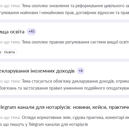
о що тема:
Тема охоплює оновлення та реформування цивільного за
гулювання майнових і немайнових прав, договірних відносин та прав
ища освіта
+45
о що тема:
Тема охоплює правове регулювання системи вищої освіти, о
Освіта
екларування іноземних доходів
+6
о що тема:
Тема стосується обов’язку декларування доходів, отрим
бов’язань та застосування правил уникнення подвійного оподаткува
elegram канали для нотаріусів: новини, кейси, практич
о що тема:
Огляди нормативних змін, судова практика, коментарі екс
о що пишуть у Telegram каналах для нотаріусів