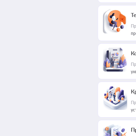
T
Пр
пр
К
Пр
ух
К
Пр
ус
П