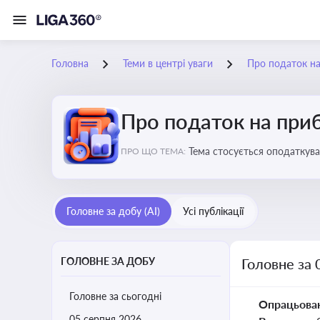
Головна
Теми в центрі уваги
Про податок н
Про податок на при
Тема стосується оподаткува
ПРО ЩО ТЕМА:
звітність для бізнесу, бухгал
Головне за добу (AI)
Усі публікації
ГОЛОВНЕ ЗА ДОБУ
Головне за 
Головне за сьогодні
Опрацьова
05 серпня 2026