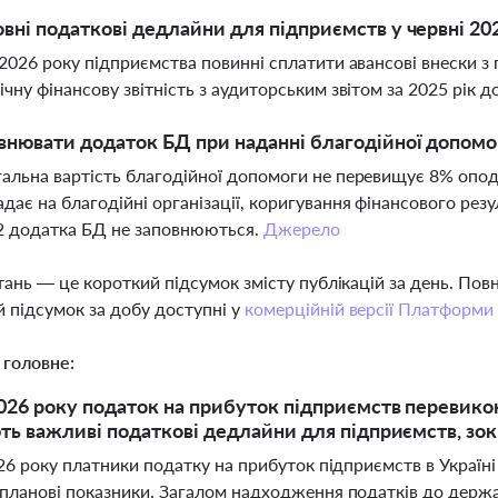
овні податкові дедлайни для підприємств у червні 20
 2026 року підприємства повинні сплатити авансові внески з 
ічну фінансову звітність з аудиторським звітом за 2025 рік д
внювати додаток БД при наданні благодійної допомо
альна вартість благодійної допомоги не перевищує 8% опод
дає на благодійні організації, коригування фінансового резул
2 додатка БД не заповнюються.
Джерело
тань — це короткий підсумок змісту публікацій за день. По
 підсумок за добу доступні у
комерційній версії Платформи
 головне:
2026 року податок на прибуток підприємств перевикон
ють важливі податкові дедлайни для підприємств, зок
26 року платники податку на прибуток підприємств в Україні
планові показники. Загалом надходження податків до держ