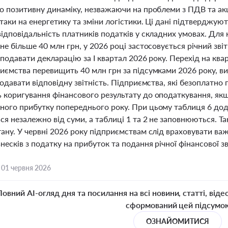
ро позитивну динаміку, незважаючи на проблеми з ПДВ та ак
таки на енергетику та зміни логістики. Ці дані підтверджу
ідповідальність платників податків у складних умовах. Для 
не більше 40 млн грн, у 2026 році застосовується річний звіт
 подавати декларацію за І квартал 2026 року. Перехід на ква
риємства перевищить 40 млн грн за підсумками 2026 року, ви
подавати відповідну звітність. Підприємства, які безоплатн
 коригування фінансового результату до оподаткування, як
ного прибутку попереднього року. При цьому таблиця 6 дода
я незалежно від суми, а таблиці 1 та 2 не заповнюються. Та
ану. У червні 2026 року підприємствам слід враховувати ва
несків з податку на прибуток та подання річної фінансової з
,
01 червня 2026
Повний AI-огляд дня та посилання на всі новини, статті, віде
сформований цей підсумо
ОЗНАЙОМИТИСЯ