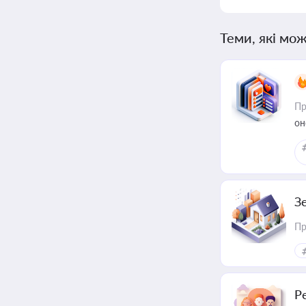
Теми, які мож
Пр
он
З
Пр
Р