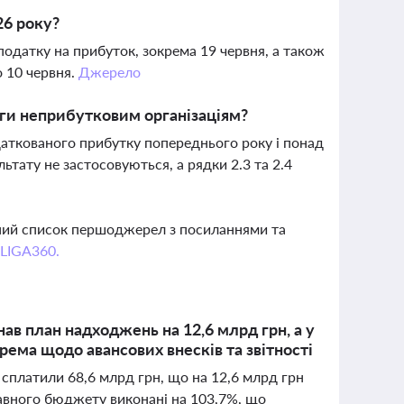
26 року?
податку на прибуток, зокрема 19 червня, а також
о 10 червня.
Джерело
ги неприбутковим організаціям?
аткованого прибутку попереднього року і понад
ьтату не застосовуються, а рядки 2.3 та 2.4
вний список першоджерел з посиланнями та
 LIGA360.
ав план надходжень на 12,6 млрд грн, а у
рема щодо авансових внесків та звітності
 сплатили 68,6 млрд грн, що на 12,6 млрд грн
авного бюджету виконані на 103,7%, що