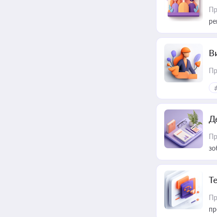
Пр
ре
В
Пр
Д
Пр
зо
T
Пр
пр