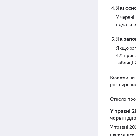
Які осн
У червні
подати р
Як запо
Якщо заг
4% припа
таблиці 
Кожне з пи
розширений
Стисло про
У травні 
червні ді
У травні 20
перевищує 