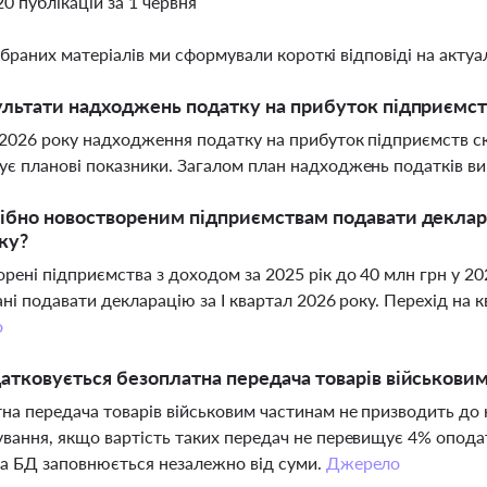
20 публікацій за 1 червня
ібраних матеріалів ми сформували короткі відповіді на актуал
ультати надходжень податку на прибуток підприємств
 2026 року надходження податку на прибуток підприємств ск
є планові показники. Загалом план надходжень податків в
ібно новоствореним підприємствам подавати декларац
ку?
рені підприємства з доходом за 2025 рік до 40 млн грн у 202
ані подавати декларацію за І квартал 2026 року. Перехід на к
о
атковується безоплатна передача товарів військови
на передача товарів військовим частинам не призводить до 
вання, якщо вартість таких передач не перевищує 4% опода
а БД заповнюється незалежно від суми.
Джерело