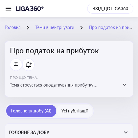
ВХІД ДО LIGA360
Головна
Теми в центрі уваги
Про податок на прибуток
Про податок на прибуток
ПРО ЩО ТЕМА:
Тема стосується оподаткування прибутку
підприємств в Україні та включає ключові поняття,
що впливають на податкове планування, облік та
звітність для бізнесу, бухгалтерів і юристів
Головне за добу (AI)
Усі публікації
ГОЛОВНЕ ЗА ДОБУ