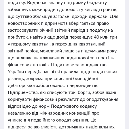
податку. Водночас значну підтримку бюджету
забезпечує міжнародна допомога у вигляді грантів,
що суттєво збільшує загальні доходи держави. Для
новостворених підприємств зберігається право
застосовувати річний звітний період з податку на
прибуток, навіть якщо дохід перевищує 40 млн грн
у першому кварталі, а перехід на квартальний
звітний період можливий лише за підсумками року,
що впливає на планування податкової звітності та
фінансових потоків. Податкове законодавство
України передбачає чіткі правила щодо податкових
різниць, зокрема при списанні безнадійної
дебіторської заборгованості нерезидентів.
Підприємства, які списують такі борги, зобов’язані
коригувати фінансовий результат до оподаткування
відповідно до норм Податкового кодексу,
незалежно від міжнародних конвенцій про
уникнення подвійного оподаткування. Це
підкреслює важливість дотримання національних