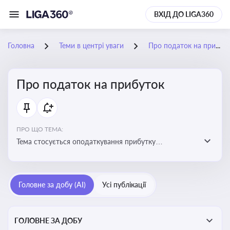
ВХІД ДО LIGA360
Головна
Теми в центрі уваги
Про податок на прибуток
Про податок на прибуток
ПРО ЩО ТЕМА:
Тема стосується оподаткування прибутку
підприємств в Україні та включає ключові поняття,
що впливають на податкове планування, облік та
звітність для бізнесу, бухгалтерів і юристів
Головне за добу (AI)
Усі публікації
ГОЛОВНЕ ЗА ДОБУ