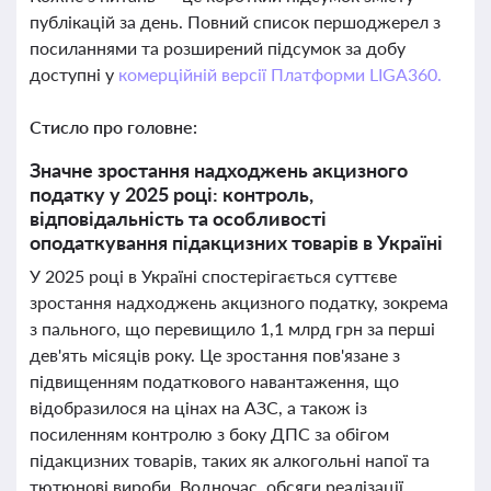
публікацій за день. Повний список першоджерел з
посиланнями та розширений підсумок за добу
доступні у
комерційній версії Платформи LIGA360.
Стисло про головне:
Значне зростання надходжень акцизного
податку у 2025 році: контроль,
відповідальність та особливості
оподаткування підакцизних товарів в Україні
У 2025 році в Україні спостерігається суттєве
зростання надходжень акцизного податку, зокрема
з пального, що перевищило 1,1 млрд грн за перші
дев'ять місяців року. Це зростання пов'язане з
підвищенням податкового навантаження, що
відобразилося на цінах на АЗС, а також із
посиленням контролю з боку ДПС за обігом
підакцизних товарів, таких як алкогольні напої та
тютюнові вироби. Водночас, обсяги реалізації