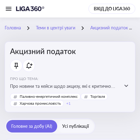
ВХІД ДО LIGA360
Головна
Теми в центрі уваги
Акцизний податок
Акцизний податок
ПРО ЩО ТЕМА:
Про новини та кейси щодо акцизу, які є критично
важливим для підприємств, які імпортують,
Паливно-енергетичний комплекс
Торгівля
виробляють або реалізують підакцизну продукцію, з
Харчова промисловість
+1
метою уникнення штрафів та ефективного
податкового планування.
Головне за добу (AI)
Усі публікації