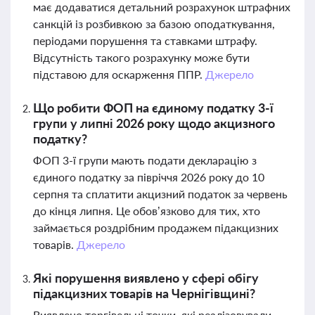
має додаватися детальний розрахунок штрафних
санкцій із розбивкою за базою оподаткування,
періодами порушення та ставками штрафу.
Відсутність такого розрахунку може бути
підставою для оскарження ППР.
Джерело
Що робити ФОП на єдиному податку 3-ї
групи у липні 2026 року щодо акцизного
податку?
ФОП 3-ї групи мають подати декларацію з
єдиного податку за півріччя 2026 року до 10
серпня та сплатити акцизний податок за червень
до кінця липня. Це обов’язково для тих, хто
займається роздрібним продажем підакцизних
товарів.
Джерело
Які порушення виявлено у сфері обігу
підакцизних товарів на Чернігівщині?
Виявлено торгівельні точки, які реалізовували