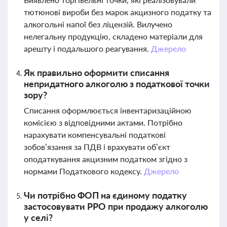
тютюнові вироби без марок акцизного податку та
алкогольні напої без ліцензій. Вилучено
нелегальну продукцію, складено матеріали для
арешту і подальшого реагування.
Джерело
Як правильно оформити списання
непридатного алкоголю з податкової точки
зору?
Списання оформлюється інвентаризаційною
комісією з відповідними актами. Потрібно
нарахувати компенсувальні податкові
зобов’язання за ПДВ і врахувати об’єкт
оподаткування акцизним податком згідно з
нормами Податкового кодексу.
Джерело
Чи потрібно ФОП на єдиному податку
застосовувати РРО при продажу алкоголю
у селі?