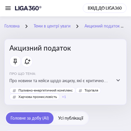
ВХІД ДО LIGA360
Головна
Теми в центрі уваги
Акцизний податок
Акцизний податок
ПРО ЩО ТЕМА:
Про новини та кейси щодо акцизу, які є критично
важливим для підприємств, які імпортують,
Паливно-енергетичний комплекс
Торгівля
виробляють або реалізують підакцизну продукцію, з
Харчова промисловість
+1
метою уникнення штрафів та ефективного
податкового планування.
Головне за добу (AI)
Усі публікації