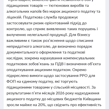
підакцизних товарів — тютюнових виробів та
алкогольних напоїв без марок акцизного податку та
ліцензій. Податкова служба продовжує
застосовувати ризик-орієнтований підхід до
контролю, що сприяє виявленню таких порушень і
вилученню нелегальної продукції. Для бізнесу
важливими є також роз’яснення щодо списання
непридатного алкоголю, де визначено порядок
документального оформлення та податкові
наслідки, зокрема нарахування компенсувальних
податкових зобов’язань за ПДВ і визначення об’єкта
оподаткування акцизним податком. Окремо
підкреслено вимоги щодо застосування РРО для
ФОП на єдиному податку, які торгують
підакцизними товарами у сільській місцевості. За
результатами п’яти місяців 2026 року надходження
акцизного податку до місцевих бюджетів Київщини
зросли майже на 20%, що свідчить про ефективність