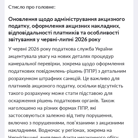
Стисло про головне:
Оновлення щодо адміністрування акцизного
податку, оформлення акцизних накладних,
відповідальності платників та особливості
звітування у червні-липні 2026 року
У червні 2026 року податкова служба України
акцентувала увагу на нових деталях процедур
камеральної перевірки, зокрема щодо оформлення
податкових повідомлень-рішень (ППР) з детальним
розрахунком штрафних санкцій. Це важливо для
платників акцизного податку, оскільки відсутність
такого розрахунку може стати підставою для
оскарження рішень податкових органів. Також
наголошено на різних формах ППР, які
застосовуються залежно від типу порушення,
включно з порушеннями, пов’язаними з акцизними
накладними. Водночас у регіонах, зокрема на
Чернігівщині, виявлено факти незаконного обігу