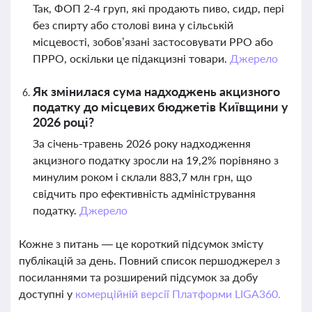
Так, ФОП 2-4 груп, які продають пиво, сидр, пері
без спирту або столові вина у сільській
місцевості, зобов’язані застосовувати РРО або
ПРРО, оскільки це підакцизні товари.
Джерело
Як змінилася сума надходжень акцизного
податку до місцевих бюджетів Київщини у
2026 році?
За січень-травень 2026 року надходження
акцизного податку зросли на 19,2% порівняно з
минулим роком і склали 883,7 млн грн, що
свідчить про ефективність адміністрування
податку.
Джерело
Кожне з питань — це короткий підсумок змісту
публікацій за день. Повний список першоджерел з
посиланнями та розширений підсумок за добу
доступні у
комерційній версії Платформи LIGA360.