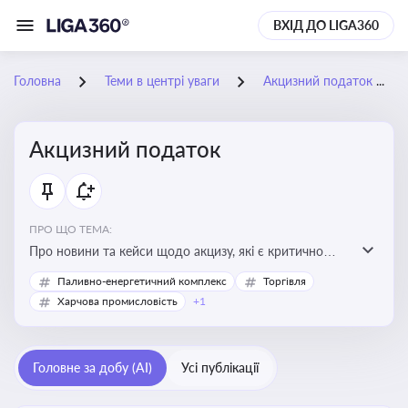
ВХІД ДО LIGA360
Головна
Теми в центрі уваги
Акцизний податок
Акцизний податок
ПРО ЩО ТЕМА:
Про новини та кейси щодо акцизу, які є критично
важливим для підприємств, які імпортують,
Паливно-енергетичний комплекс
Торгівля
виробляють або реалізують підакцизну продукцію, з
Харчова промисловість
+1
метою уникнення штрафів та ефективного
податкового планування.
Головне за добу (AI)
Усі публікації