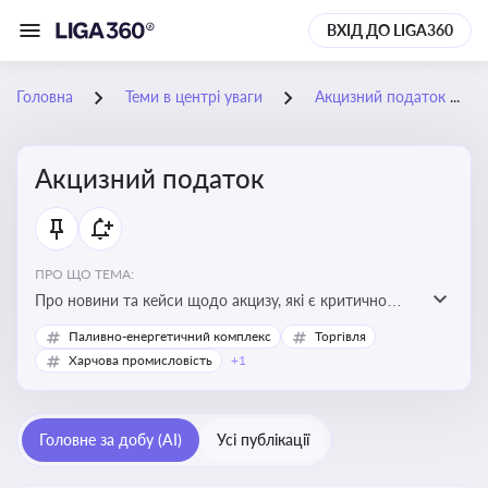
ВХІД ДО LIGA360
Головна
Теми в центрі уваги
Акцизний податок
Акцизний податок
ПРО ЩО ТЕМА:
Про новини та кейси щодо акцизу, які є критично
важливим для підприємств, які імпортують,
Паливно-енергетичний комплекс
Торгівля
виробляють або реалізують підакцизну продукцію, з
Харчова промисловість
+1
метою уникнення штрафів та ефективного
податкового планування.
Головне за добу (AI)
Усі публікації