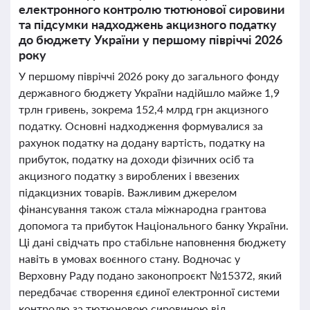
електронного контролю тютюнової сировини
та підсумки надходжень акцизного податку
до бюджету України у першому півріччі 2026
року
У першому півріччі 2026 року до загального фонду
державного бюджету України надійшло майже 1,9
трлн гривень, зокрема 152,4 млрд грн акцизного
податку. Основні надходження формувалися за
рахунок податку на додану вартість, податку на
прибуток, податку на доходи фізичних осіб та
акцизного податку з вироблених і ввезених
підакцизних товарів. Важливим джерелом
фінансування також стала міжнародна грантова
допомога та прибуток Національного банку України.
Ці дані свідчать про стабільне наповнення бюджету
навіть в умовах воєнного стану. Водночас у
Верховну Раду подано законопроєкт №15372, який
передбачає створення єдиної електронної системи
контролю за тютюновою сировиною від