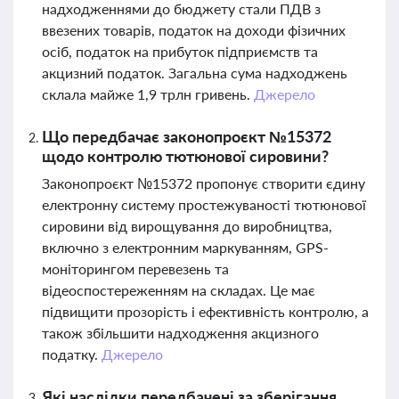
надходженнями до бюджету стали ПДВ з
ввезених товарів, податок на доходи фізичних
осіб, податок на прибуток підприємств та
акцизний податок. Загальна сума надходжень
склала майже 1,9 трлн гривень.
Джерело
Що передбачає законопроєкт №15372
щодо контролю тютюнової сировини?
Законопроєкт №15372 пропонує створити єдину
електронну систему простежуваності тютюнової
сировини від вирощування до виробництва,
включно з електронним маркуванням, GPS-
моніторингом перевезень та
відеоспостереженням на складах. Це має
підвищити прозорість і ефективність контролю, а
також збільшити надходження акцизного
податку.
Джерело
Які наслідки передбачені за зберігання