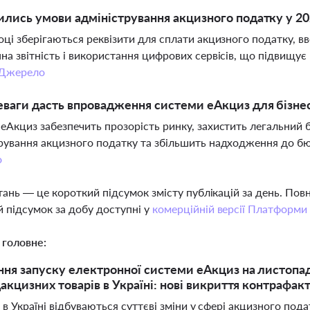
ились умови адміністрування акцизного податку у 20
оці зберігаються реквізити для сплати акцизного податку, в
на звітність і використання цифрових сервісів, що підвищує 
Джерело
еваги дасть впровадження системи еАкциз для бізне
еАкциз забезпечить прозорість ринку, захистить легальний б
рування акцизного податку та збільшить надходження до бю
о
тань — це короткий підсумок змісту публікацій за день. По
 підсумок за добу доступні у
комерційній версії Платформи
 головне:
ня запуску електронної системи еАкциз на листопад
акцизних товарів в Україні: нові викриття контрафакт
 в Україні відбуваються суттєві зміни у сфері акцизного пода