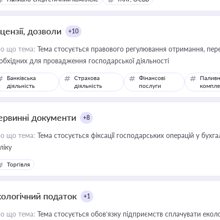
цензії, дозволи
+10
о що тема:
Тема стосується правового регулювання отримання, пере
обхідних для провадження господарської діяльності
Банківська
Страхова
Фінансові
Паливн
діяльність
діяльність
послуги
компле
ервинні документи
+8
о що тема:
Тема стосується фіксації господарських операцій у бухг
ліку
Торгівля
кологічний податок
+1
о що тема:
Тема стосується обов’язку підприємств сплачувати еколо