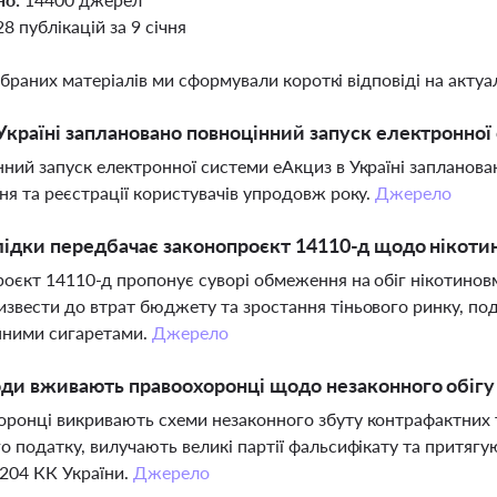
28 публікацій за 9 січня
ібраних матеріалів ми сформували короткі відповіді на актуал
Україні заплановано повноцінний запуск електронно
ний запуск електронної системи еАкциз в Україні запланован
ня та реєстрації користувачів упродовж року.
Джерело
лідки передбачає законопроєкт 14110-д щодо нікоти
оєкт 14110-д пропонує суворі обмеження на обіг нікотинов
звести до втрат бюджету та зростання тіньового ринку, под
нними сигаретами.
Джерело
оди вживають правоохоронці щодо незаконного обігу 
ронці викривають схеми незаконного збуту контрафактних 
о податку, вилучають великі партії фальсифікату та притягу
204 КК України.
Джерело