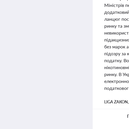
Міністрів п
додатковий
ланцюг пос
ринку та з
невикорист
підакцизних
без марок а
підозру за
податку. В
нікотиновм
ринку. В У
електронно
податкового
LIGA ZAKON