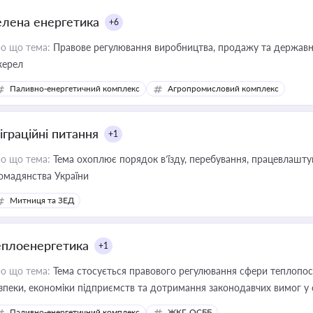
елена енергетика
+6
о що тема:
Правове регулювання виробництва, продажу та державної
ерел
Паливно-енергетичний комплекс
Агропромисловий комплекс
іграційні питання
+1
о що тема:
Тема охоплює порядок в’їзду, перебування, працевлаштув
омадянства України
Митниця та ЗЕД
еплоенергетика
+1
о що тема:
Тема стосується правового регулювання сфери теплопост
зпеки, економіки підприємств та дотримання законодавчих вимог у
Паливно-енергетичний комплекс
ЖКГ, ОСББ