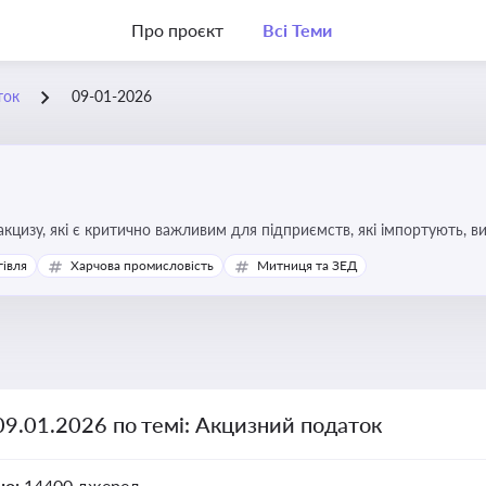
Про проєкт
Всі Теми
ток
09-01-2026
кцизу, які є критично важливим для підприємств, які імпортують, в
ння штрафів та ефективного податкового планування.
гівля
Харчова промисловість
Митниця та ЗЕД
09.01.2026 по темі: Акцизний податок
но:
14400 джерел