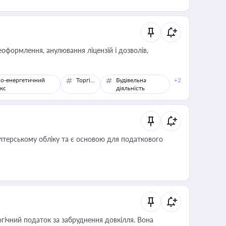
оформлення, анулювання ліцензій і дозволів,
о-енергетичний
Торгівля
Будівельна
+2
кс
діяльність
алтерському обліку та є основою для податкового
гічний податок за забруднення довкілля. Вона