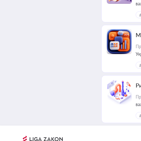
ва
за
М
Пр
Ук
ін
Ри
Пр
ва