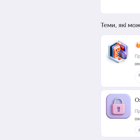
Теми, які мож
Пр
он
О
Пр
ох