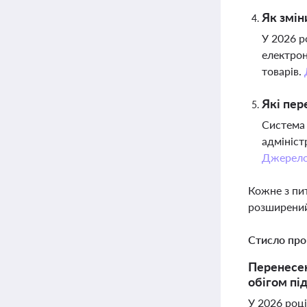
Як змін
У 2026 р
електрон
товарів.
Які пер
Система 
адмініст
Джерел
Кожне з пи
розширений
Стисло про
Перенесен
обігом під
У 2026 році