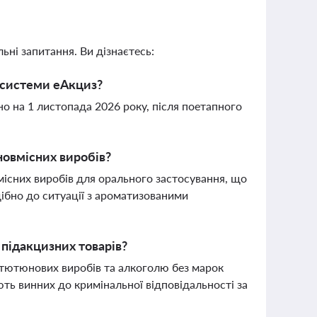
ьні запитання. Ви дізнаєтесь:
ї системи еАкциз?
о на 1 листопада 2026 року, після поетапного
новмісних виробів?
місних виробів для орального застосування, що
ібно до ситуації з ароматизованими
підакцизних товарів?
тютюнових виробів та алкоголю без марок
ють винних до кримінальної відповідальності за