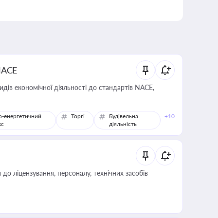
NACE
идів економічної діяльності до стандартів NACE,
о-енергетичний
Торгівля
Будівельна
+10
кс
діяльність
о ліцензування, персоналу, технічних засобів