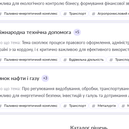
жлива для екологічного контролю бізнесу, формування фінансової 
конодавства
Паливно-енергетичний комплекс
Транспорт
Агропромисловий 
іжнародна технічна допомога
+5
о що тема:
Тема охоплює процеси правового оформлення, адміністр
раїні з-за кордону, і є критично важливою для ефективного використ
фраструктурних проєктів
Паливно-енергетичний комплекс
Будівельна діяльність
Транспо
нок нафти і газу
+3
о що тема:
Про регулювання видобування, обробки, транспортування
жливо для енергетичної безпеки, інвестицій у галузь та дотримання 
Паливно-енергетичний комплекс
Транспорт
Металургія
Каталог рішень