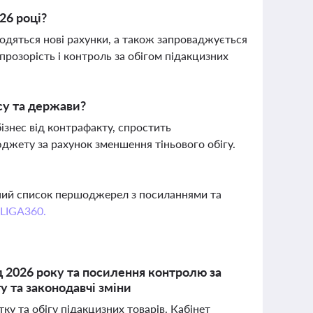
26 році?
водяться нові рахунки, а також запроваджується
прозорість і контроль за обігом підакцизних
су та держави?
ізнес від контрафакту, спростить
джету за рахунок зменшення тіньового обігу.
вний список першоджерел з посиланнями та
 LIGA360.
 2026 року та посилення контролю за
у та законодавчі зміни
тку та обігу підакцизних товарів. Кабінет