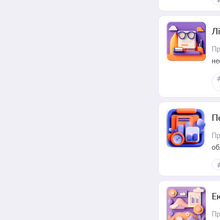
Лі
Пр
не
П
Пр
об
Е
Пр