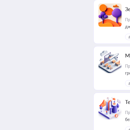
З
Пр
дж
М
Пр
гр
Т
Пр
бе