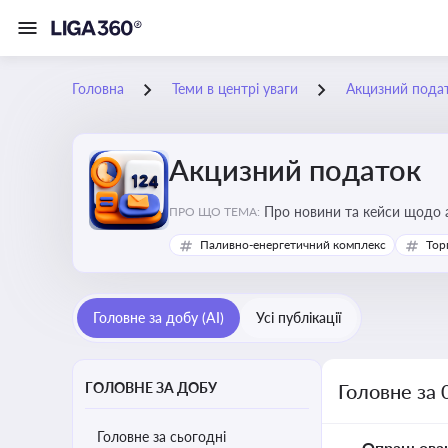
Головна
Теми в центрі уваги
Акцизний пода
Акцизний податок
Про новини та кейси щодо а
ПРО ЩО ТЕМА:
продукцію, з метою уникне
Паливно-енергетичний комплекс
Тор
Головне за добу (AI)
Усі публікації
ГОЛОВНЕ ЗА ДОБУ
Головне за 
Головне за сьогодні
Опрацьова