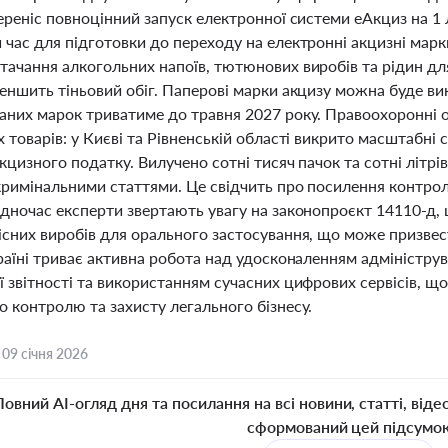
ереніс повноцінний запуск електронної системи еАкциз на 1 
 час для підготовки до переходу на електронні акцизні мар
тачання алкогольних напоїв, тютюнових виробів та рідин дл
меншить тіньовий обіг. Паперові марки акцизу можна буде в
аних марок триватиме до травня 2027 року. Правоохоронні 
 товарів: у Києві та Рівненській області викрито масштабні
кцизного податку. Вилучено сотні тисяч пачок та сотні літр
 кримінальними статтями. Це свідчить про посилення контрол
одночас експерти звертають увагу на законопроєкт 14110-д
існих виробів для орального застосування, що може призвес
країні триває активна робота над удосконаленням адміністр
ї звітності та використанням сучасних цифрових сервісів, 
 контролю та захисту легального бізнесу.
,
09 січня 2026
Повний AI-огляд дня та посилання на всі новини, статті, віде
сформований цей підсумо