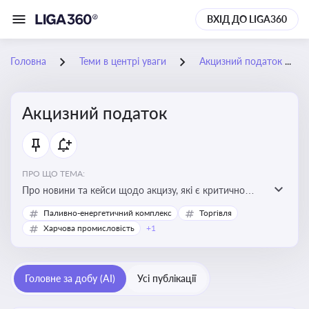
ВХІД ДО LIGA360
Головна
Теми в центрі уваги
Акцизний податок
Акцизний податок
ПРО ЩО ТЕМА:
Про новини та кейси щодо акцизу, які є критично
важливим для підприємств, які імпортують,
Паливно-енергетичний комплекс
Торгівля
виробляють або реалізують підакцизну продукцію, з
Харчова промисловість
+1
метою уникнення штрафів та ефективного
податкового планування.
Головне за добу (AI)
Усі публікації