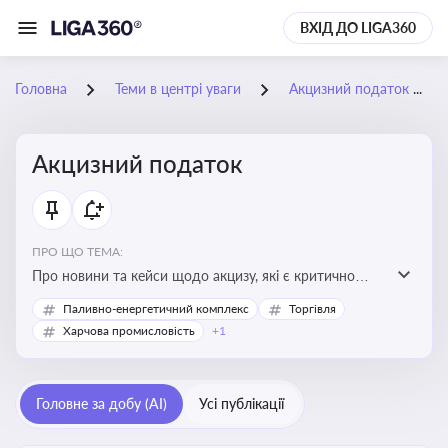
ВХІД ДО LIGA360
Головна
Теми в центрі уваги
Акцизний податок
Акцизний податок
ПРО ЩО ТЕМА:
Про новини та кейси щодо акцизу, які є критично
важливим для підприємств, які імпортують,
Паливно-енергетичний комплекс
Торгівля
виробляють або реалізують підакцизну продукцію, з
Харчова промисловість
+1
метою уникнення штрафів та ефективного
податкового планування.
Головне за добу (AI)
Усі публікації