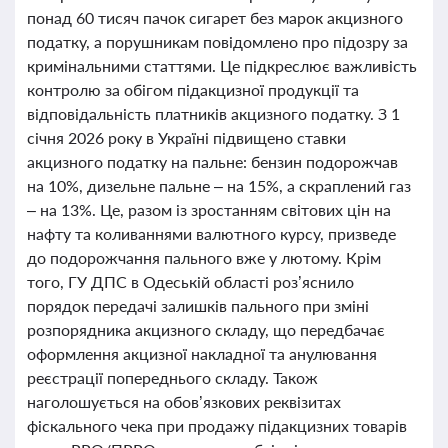
понад 60 тисяч пачок сигарет без марок акцизного
податку, а порушникам повідомлено про підозру за
кримінальними статтями. Це підкреслює важливість
контролю за обігом підакцизної продукції та
відповідальність платників акцизного податку. З 1
січня 2026 року в Україні підвищено ставки
акцизного податку на пальне: бензин подорожчав
на 10%, дизельне пальне – на 15%, а скраплений газ
– на 13%. Це, разом із зростанням світових цін на
нафту та коливаннями валютного курсу, призведе
до подорожчання пального вже у лютому. Крім
того, ГУ ДПС в Одеській області роз’яснило
порядок передачі залишків пального при зміні
розпорядника акцизного складу, що передбачає
оформлення акцизної накладної та анулювання
реєстрації попереднього складу. Також
наголошується на обов’язкових реквізитах
фіскального чека при продажу підакцизних товарів