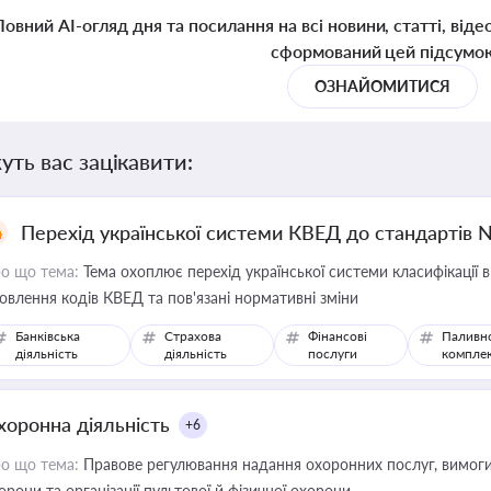
Повний AI-огляд дня та посилання на всі новини, статті, віде
сформований цей підсумо
ОЗНАЙОМИТИСЯ
уть вас зацікавити:
Перехід української системи КВЕД до стандартів 
о що тема:
Тема охоплює перехід української системи класифікації в
овлення кодів КВЕД та пов'язані нормативні зміни
Банківська
Страхова
Фінансові
Паливн
діяльність
діяльність
послуги
компле
хоронна діяльність
+6
о що тема:
Правове регулювання надання охоронних послуг, вимоги д
орони та організації пультової й фізичної охорони