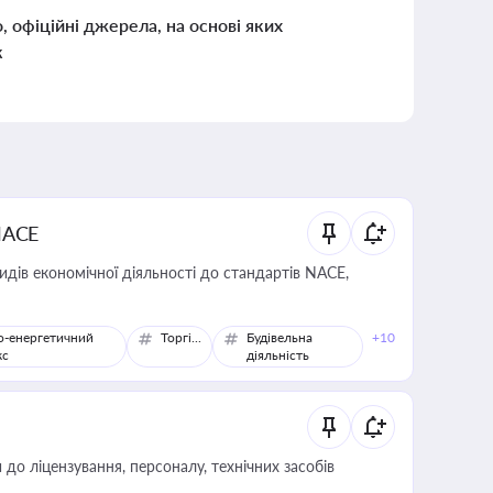
о, офіційні джерела, на основі яких
к
NACE
идів економічної діяльності до стандартів NACE,
о-енергетичний
Торгівля
Будівельна
+10
кс
діяльність
о ліцензування, персоналу, технічних засобів