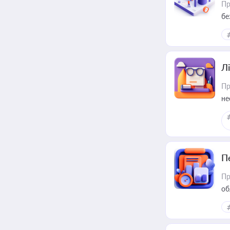
Пр
бе
Лі
Пр
не
П
Пр
об