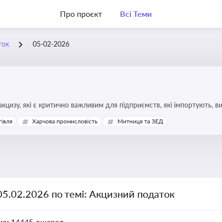
Про проєкт
Всі Теми
ток
05-02-2026
кцизу, які є критично важливим для підприємств, які імпортують, в
ння штрафів та ефективного податкового планування.
гівля
Харчова промисловість
Митниця та ЗЕД
05.02.2026 по темі: Акцизний податок
но:
14445 джерел