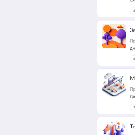
З
Пр
дж
М
Пр
гр
Т