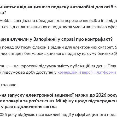
ьняються від акцизного податку автомобілі для осіб з 
га?
омобілі, спеціально обладнані для перевезення осіб з інвалі
ться від сплати акцизного податку за умови належного офо
ари вилучили у Запоріжжі у справі про контрафакт?
 понад 30 тисяч флаконів рідини для електронних сигарет, 
них сигарет без марок акцизного податку на суму близько 1
тань — це короткий підсумок змісту публікацій за день. По
 підсумок за добу доступні у
комерційній версії Платформи
 головне:
ня запуску електронної акцизної марки до 2026 рок
их товарів та роз'яснення Мінфіну щодо підтвердже
 у разі відключення світла
26 року відбуваються важливі події у сфері акцизного пода