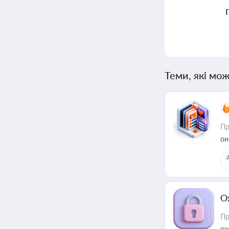
Теми, які мож
Пр
он
О
Пр
ох