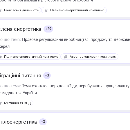
Банківська діяльність
Паливно-енергетичний комплекс
елена енергетика
+29
о що тема:
Правове регулювання виробництва, продажу та державної
ерел
Паливно-енергетичний комплекс
Агропромисловий комплекс
іграційні питання
+3
о що тема:
Тема охоплює порядок в’їзду, перебування, працевлаштув
омадянства України
Митниця та ЗЕД
еплоенергетика
+3