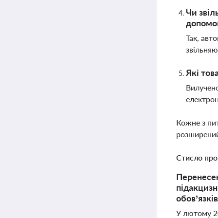
Чи звіл
допомо
Так, авт
звільняю
Які тов
Вилучено
електрон
Кожне з пи
розширений
Стисло про
Перенесен
підакцизн
обов’язків
У лютому 20