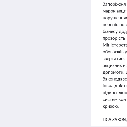
Запоріжжя 
марок акциз
порушенням
переніс пов
бізнесу дод
прозорість 
Міністерст
обов’язків 
звертатися
акцизних н
допомоги, 
Законодавст
інвалідніст
підкреслюю
систем конт
кризою.
LIGA ZAKON