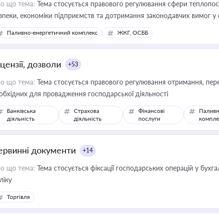
о що тема:
Тема стосується правового регулювання сфери теплопост
зпеки, економіки підприємств та дотримання законодавчих вимог у
Паливно-енергетичний комплекс
ЖКГ, ОСББ
цензії, дозволи
+53
о що тема:
Тема стосується правового регулювання отримання, пере
обхідних для провадження господарської діяльності
Банківська
Страхова
Фінансові
Паливн
діяльність
діяльність
послуги
компле
ервинні документи
+14
о що тема:
Тема стосується фіксації господарських операцій у бухг
ліку
Торгівля