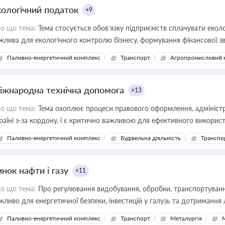
кологічний податок
+9
о що тема:
Тема стосується обов’язку підприємств сплачувати еколо
жлива для екологічного контролю бізнесу, формування фінансової 
конодавства
Паливно-енергетичний комплекс
Транспорт
Агропромисловий 
іжнародна технічна допомога
+13
о що тема:
Тема охоплює процеси правового оформлення, адміністр
раїні з-за кордону, і є критично важливою для ефективного використ
фраструктурних проєктів
Паливно-енергетичний комплекс
Будівельна діяльність
Транспо
нок нафти і газу
+11
о що тема:
Про регулювання видобування, обробки, транспортування
жливо для енергетичної безпеки, інвестицій у галузь та дотримання 
Паливно-енергетичний комплекс
Транспорт
Металургія