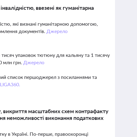
інвалідністю, ввезені як гуманітарна
дністю, які визнані гуманітарною допомогою,
рмлення документів.
Джерело
5 тисяч упаковок тютюну для кальяну та 1 тисячу
0 млн грн.
Джерело
вний список першоджерел з посиланнями та
 LIGA360.
у, викриття масштабних схем контрафакту
ння неможливості виконання податкових
тку в Україні. По-перше, правоохоронці