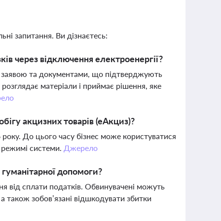
ьні запитання. Ви дізнаєтесь:
ків через відключення електроенергії?
з заявою та документами, що підтверджують
розглядає матеріали і приймає рішення, яке
ело
бігу акцизних товарів (еАкциз)?
 року. До цього часу бізнес може користуватися
у режимі системи.
Джерело
м гуманітарної допомоги?
ння від сплати податків. Обвинувачені можуть
, а також зобов’язані відшкодувати збитки