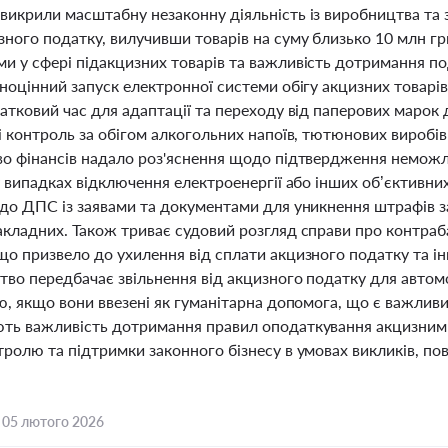
викрили масштабну незаконну діяльність із виробництва та 
ного податку, вилучивши товарів на суму близько 10 млн грн
и у сфері підакцизних товарів та важливість дотримання по
ноцінний запуск електронної системи обігу акцизних товарів
атковий час для адаптації та переходу від паперових марок
і контроль за обігом алкогольних напоїв, тютюнових виробів
во фінансів надало роз'яснення щодо підтвердження неможл
у випадках відключення електроенергії або інших об’єктивн
 до ДПС із заявами та документами для уникнення штрафів з
акладних. Також триває судовий розгляд справи про контраб
що призвело до ухилення від сплати акцизного податку та і
во передбачає звільнення від акцизного податку для автомо
ю, якщо вони ввезені як гуманітарна допомога, що є важлив
ть важливість дотримання правил оподаткування акцизним
ролю та підтримки законного бізнесу в умовах викликів, по
,
05 лютого 2026