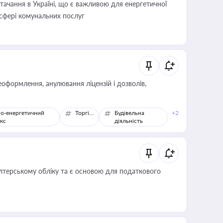
ачання в Україні, що є важливою для енергетичної
 сфері комунальних послуг
оформлення, анулювання ліцензій і дозволів,
о-енергетичний
Торгівля
Будівельна
+2
кс
діяльність
алтерському обліку та є основою для податкового