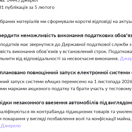
31 публікація за 5 лютого
ібраних матеріалів ми сформували короткі відповіді на актуал
вердити неможливість виконання податкових обов’яз
податків має звернутися до Державної податкової служби 
ість виконання обов’язків у встановлений строк. Податкова 
льнити від відповідальності за несвоєчасне виконання.
Джер
плановано повноцінний запуск електронної системи о
ний запуск системи еАкциз перенесено на 1 листопада 2026
ми марками акцизного податку та брати участь у тестовом
лідки незаконного ввезення автомобілів під виглядо
 кваліфікуються як контрабанда підакцизних товарів та ухиле
 покарання у вигляді позбавлення волі та конфіскації майна
.
Джерело