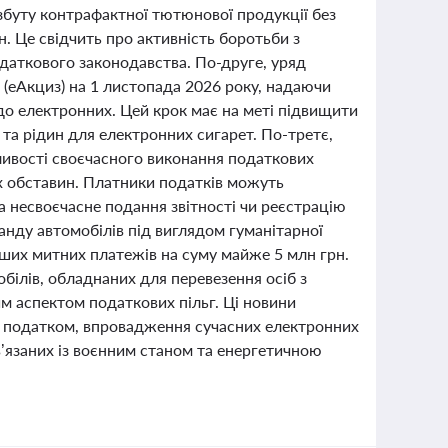
збуту контрафактної тютюнової продукції без
. Це свідчить про активність боротьби з
даткового законодавства. По-друге, уряд
 (еАкциз) на 1 листопада 2026 року, надаючи
 до електронних. Цей крок має на меті підвищити
 та рідин для електронних сигарет. По-третє,
ивості своєчасного виконання податкових
их обставин. Платники податків можуть
а несвоєчасне подання звітності чи реєстрацію
анду автомобілів під виглядом гуманітарної
нших митних платежів на суму майже 5 млн грн.
білів, обладнаних для перевезення осіб з
им аспектом податкових пільг. Ці новини
 податком, впровадження сучасних електронних
в’язаних із воєнним станом та енергетичною