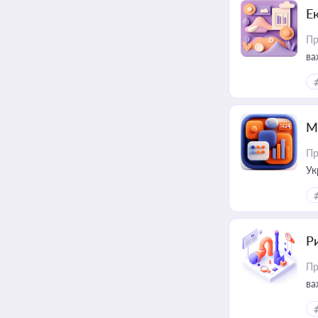
Е
Пр
ва
за
М
Пр
Ук
ін
Ри
Пр
ва