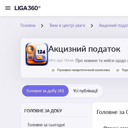
Головна
Теми в центрі уваги
Акцизний пода
Акцизний податок
Про новини та кейси щодо а
ПРО ЩО ТЕМА:
продукцію, з метою уникне
Паливно-енергетичний комплекс
Тор
Головне за добу (AI)
Усі публікації
ГОЛОВНЕ ЗА ДОБУ
Головне за 
Головне за сьогодні
Опрацьова