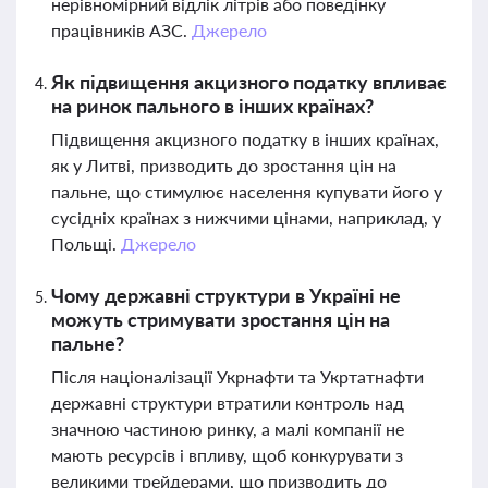
нерівномірний відлік літрів або поведінку
працівників АЗС.
Джерело
Як підвищення акцизного податку впливає
на ринок пального в інших країнах?
Підвищення акцизного податку в інших країнах,
як у Литві, призводить до зростання цін на
пальне, що стимулює населення купувати його у
сусідніх країнах з нижчими цінами, наприклад, у
Польщі.
Джерело
Чому державні структури в Україні не
можуть стримувати зростання цін на
пальне?
Після націоналізації Укрнафти та Укртатнафти
державні структури втратили контроль над
значною частиною ринку, а малі компанії не
мають ресурсів і впливу, щоб конкурувати з
великими трейдерами, що призводить до