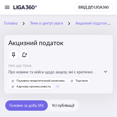
ВХІД ДО LIGA360
Головна
Теми в центрі уваги
Акцизний податок
Акцизний податок
ПРО ЩО ТЕМА:
Про новини та кейси щодо акцизу, які є критично
важливим для підприємств, які імпортують,
Паливно-енергетичний комплекс
Торгівля
виробляють або реалізують підакцизну продукцію, з
Харчова промисловість
+1
метою уникнення штрафів та ефективного
податкового планування.
Головне за добу (AI)
Усі публікації