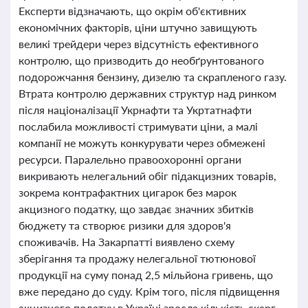
Експерти відзначають, що окрім об'єктивних
економічних факторів, ціни штучно завищують
великі трейдери через відсутність ефективного
контролю, що призводить до необґрунтованого
подорожчання бензину, дизелю та скрапленого газу.
Втрата контролю державних структур над ринком
після націоналізації Укрнафти та Укртатнафти
послабила можливості стримувати ціни, а малі
компанії не можуть конкурувати через обмежені
ресурси. Паралельно правоохоронні органи
викривають нелегальний обіг підакцизних товарів,
зокрема контрафактних цигарок без марок
акцизного податку, що завдає значних збитків
бюджету та створює ризики для здоров'я
споживачів. На Закарпатті виявлено схему
зберігання та продажу нелегальної тютюнової
продукції на суму понад 2,5 мільйона гривень, що
вже передано до суду. Крім того, після підвищення
акцизного податку в Україні зросла кількість скарг