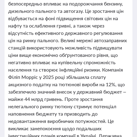
безпосередньо впливає на подорожчання бензину,
дизельного пального та автогазу. Це зростання цін
відбувається на фоні підвищення світових цін на
нафту та ослаблення гривні, а також через
відсутність ефективного державного регулювання
цін на ринку пального. Великі мережі автозаправних
станцій використовують можливість підвищувати
ціни вище економічно обґрунтованого рівня, що
негативно впливає на купівельну спроможність
населення та створює інфляційні ризики. Компанія
Філіп Морріс у 2025 році збільшила сплату
акцизного податку на тютюнові вироби на 12%, що
забезпечило значний внесок у державний бюджет –
майже 44 млрд гривень. Проте зростання
нелегального ринку тютюну стримує потенціал
наповнення бюджету та призводить до
недовантаження виробничих потужностей. Це
викликає занепокоєння щодо подальших
інвестиційних планів компанії в Україні. Державна