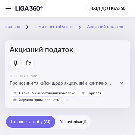
ВХІД ДО LIGA360
Головна
Теми в центрі уваги
Акцизний податок
Акцизний податок
ПРО ЩО ТЕМА:
Про новини та кейси щодо акцизу, які є критично
важливим для підприємств, які імпортують,
Паливно-енергетичний комплекс
Торгівля
виробляють або реалізують підакцизну продукцію, з
Харчова промисловість
+1
метою уникнення штрафів та ефективного
податкового планування.
Головне за добу (AI)
Усі публікації