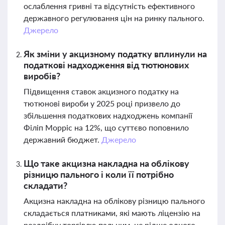
ослаблення гривні та відсутність ефективного
державного регулювання цін на ринку пального.
Джерело
Як зміни у акцизному податку вплинули на
податкові надходження від тютюнових
виробів?
Підвищення ставок акцизного податку на
тютюнові вироби у 2025 році призвело до
збільшення податкових надходжень компанії
Філіп Морріс на 12%, що суттєво поповнило
державний бюджет.
Джерело
Що таке акцизна накладна на облікову
різницю пального і коли її потрібно
складати?
Акцизна накладна на облікову різницю пального
складається платниками, які мають ліцензію на
роздрібну торгівлю пальним, не рідше одного