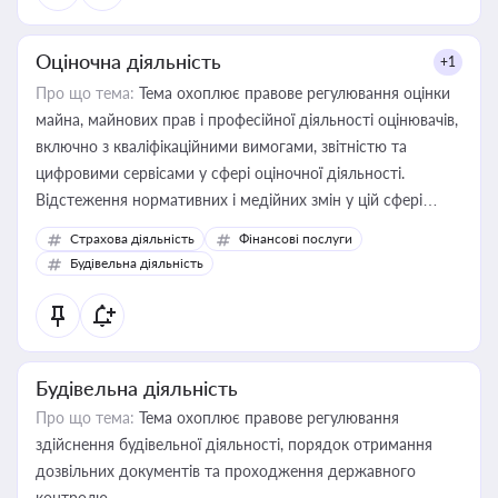
Оціночна діяльність
+1
Про що тема:
Тема охоплює правове регулювання оцінки
майна, майнових прав і професійної діяльності оцінювачів,
включно з кваліфікаційними вимогами, звітністю та
цифровими сервісами у сфері оціночної діяльності.
Відстеження нормативних і медійних змін у цій сфері
корисне для власника бізнесу, керівника, юриста або
Страхова діяльність
Фінансові послуги
бухгалтера під час оподаткування, приватизації, оренди
Будівельна діяльність
державного майна, корпоративних угод і перевірки
статусу суб'єктів оціночної діяльності
Будівельна діяльність
Про що тема:
Тема охоплює правове регулювання
здійснення будівельної діяльності, порядок отримання
дозвільних документів та проходження державного
контролю