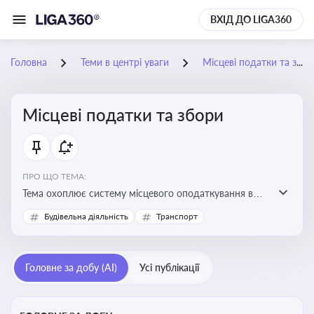
ВХІД ДО LIGA360
Головна
Теми в центрі уваги
Місцеві податки та збори
Місцеві податки та збори
ПРО ЩО ТЕМА:
Тема охоплює систему місцевого оподаткування в
Україні, включаючи туристичний збір, плату за
Будівельна діяльність
Транспорт
земельні ділянки, за паркування транспорту
Головне за добу (AI)
Усі публікації