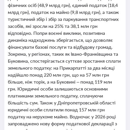
фізичних осіб (48,9 млрд грн), єдиний податок (18,4
млрд грн), податок на майно (9,8 млрд грн), а також
туристичний збір і збір за паркування транспортних
засобів, які зросли на 25% та 38,1 млн грн
відповідно. Попри воєнні виклики, позитивна
динаміка надходжень зберігається, що дозволяє
фінансувати базові послуги та відбудову громад.
Зокрема, у регіонах, таких як Івано-Франківщина та
Буковина, спостерігається суттєве зростання сплати
земельного податку: на Прикарпатті за два місяці
надійшло понад 220 млн грн, що на 57 млн грн
більше, ніж торік, а на Буковині – понад 119 млн
грн. Юридичні особи залишаються основними
платниками земельного податку, сплачуючи
більшість сум. Також у Дніпропетровській області
юридичні особи сплатили понад 157 млн грн
податку на нерухоме майно. Водночас у 2026 році
запроваджено нову форму податкової декларації з