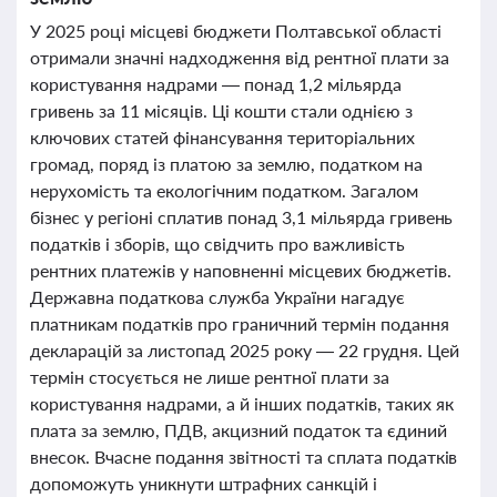
У 2025 році місцеві бюджети Полтавської області
отримали значні надходження від рентної плати за
користування надрами — понад 1,2 мільярда
гривень за 11 місяців. Ці кошти стали однією з
ключових статей фінансування територіальних
громад, поряд із платою за землю, податком на
нерухомість та екологічним податком. Загалом
бізнес у регіоні сплатив понад 3,1 мільярда гривень
податків і зборів, що свідчить про важливість
рентних платежів у наповненні місцевих бюджетів.
Державна податкова служба України нагадує
платникам податків про граничний термін подання
декларацій за листопад 2025 року — 22 грудня. Цей
термін стосується не лише рентної плати за
користування надрами, а й інших податків, таких як
плата за землю, ПДВ, акцизний податок та єдиний
внесок. Вчасне подання звітності та сплата податків
допоможуть уникнути штрафних санкцій і