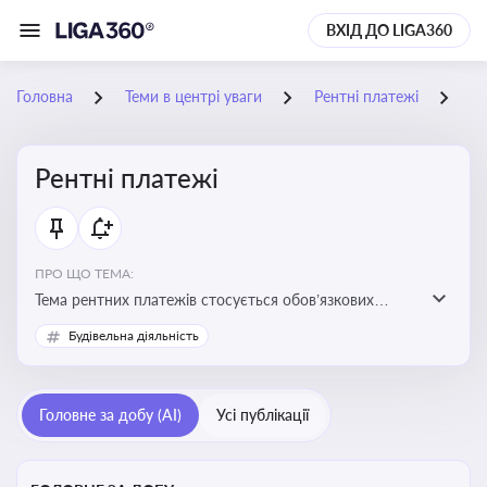
ВХІД ДО LIGA360
Головна
Теми в центрі уваги
Рентні платежі
28
Рентні платежі
ПРО ЩО ТЕМА:
Тема рентних платежів стосується обов’язкових
податкових зборів, які сплачуються за користування
Будівельна діяльність
природними ресурсами — надрами, водою, лісами
Головне за добу (AI)
Усі публікації