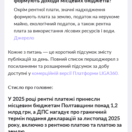
формують доходи місцевих бюджетів?
Окрім рентної плати, значні надходження
формують плата за землю, податок на нерухоме
майно, екологічний податок, а також рентна
плата за використання лісових ресурсів і води.
Джерело
Кожне з питань — це короткий підсумок змісту
публікацій за день. Повний список першоджерел з
посиланнями та розширений підсумок за добу
доступні у
комерційній версії Платформи LIGA360.
Стисло про головне:
У 2025 році рентні платежі принесли
місцевим бюджетам Полтавщини понад 1,2
млрд грн, а ДПС нагадує про граничний
термін подання декларацій за листопад 2025
року, включно з рентною платою та платою за
землю