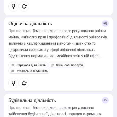
Оціночна діяльність
+8
Про що тема:
Тема охоплює правове регулювання оцінки
майна, майнових прав і професійної діяльності оцінювачів,
включно з кваліфікаційними вимогами, звітністю та
цифровими сервісами у сфері оціночної діяльності.
Відстеження нормативних і медійних змін у цій сфері
корисне для власника бізнесу, керівника, юриста або
Страхова діяльність
Фінансові послуги
бухгалтера під час оподаткування, приватизації, оренди
Будівельна діяльність
державного майна, корпоративних угод і перевірки
статусу суб'єктів оціночної діяльності
Будівельна діяльність
+5
Про що тема:
Тема охоплює правове регулювання
здійснення будівельної діяльності, порядок отримання